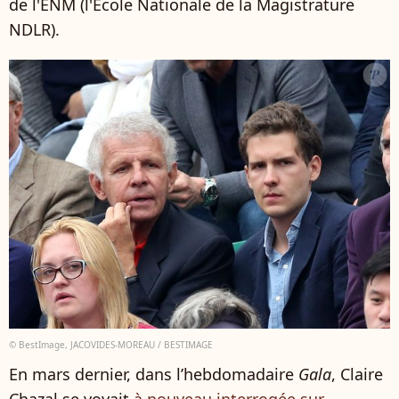
de l'ENM (l'École Nationale de la Magistrature
NDLR).
© BestImage, JACOVIDES-MOREAU / BESTIMAGE
En mars dernier, dans l’hebdomadaire
Gala
, Claire
Chazal se voyait
à nouveau interrogée sur