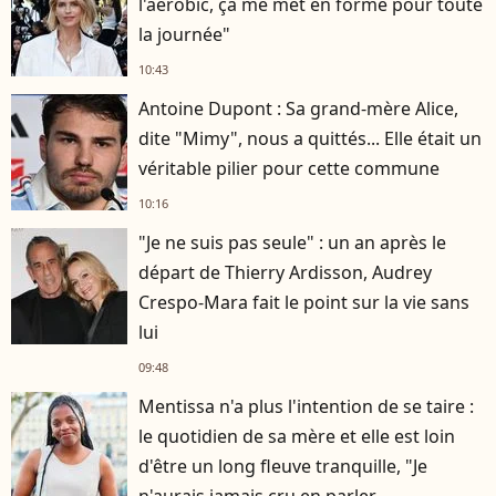
l'aérobic, ça me met en forme pour toute
la journée"
10:43
Antoine Dupont : Sa grand-mère Alice,
dite "Mimy", nous a quittés... Elle était un
véritable pilier pour cette commune
10:16
"Je ne suis pas seule" : un an après le
départ de Thierry Ardisson, Audrey
Crespo-Mara fait le point sur la vie sans
lui
09:48
Mentissa n'a plus l'intention de se taire :
le quotidien de sa mère et elle est loin
d'être un long fleuve tranquille, "Je
n'aurais jamais cru en parler