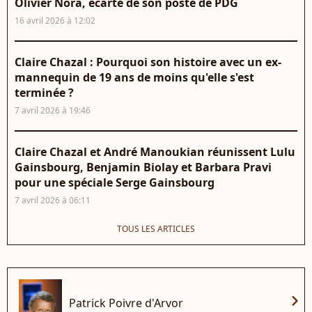
Olivier Nora, écarté de son poste de PDG
16 avril 2026 à 12:02
Claire Chazal : Pourquoi son histoire avec un ex-
mannequin de 19 ans de moins qu'elle s'est
terminée ?
7 avril 2026 à 19:46
Claire Chazal et André Manoukian réunissent Lulu
Gainsbourg, Benjamin Biolay et Barbara Pravi
pour une spéciale Serge Gainsbourg
7 avril 2026 à 06:11
TOUS LES ARTICLES
chevron_right
Patrick Poivre d'Arvor