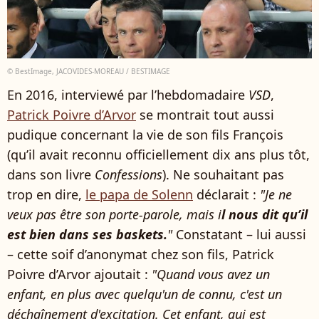
© BestImage, JACOVIDES-MOREAU / BESTIMAGE
En 2016, interviewé par l’hebdomadaire
VSD
,
Patrick Poivre d’Arvor
se montrait tout aussi
pudique concernant la vie de son fils François
(qu’il avait reconnu officiellement dix ans plus tôt,
dans son livre
Confessions
). Ne souhaitant pas
trop en dire,
le papa de Solenn
déclarait :
"Je ne
veux pas être son porte-parole, mais i
l nous dit qu’il
est bien dans ses baskets.
"
Constatant – lui aussi
– cette soif d’anonymat chez son fils, Patrick
Poivre d’Arvor ajoutait :
"Quand vous avez un
enfant, en plus avec quelqu'un de connu, c'est un
déchaînement d'excitation. Cet enfant, qui est