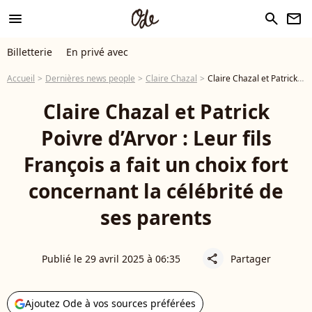
menu
search
newsletter
Billetterie
En privé avec
Accueil
Dernières news people
Claire Chazal
Claire Chazal et Patrick Poivre d’Arvor : Leur fils François a fait un choix fort concernant la célébrité de ses parents
Claire Chazal et Patrick
Poivre d’Arvor : Leur fils
François a fait un choix fort
concernant la célébrité de
ses parents
Publié le 29 avril 2025 à 06:35
Partager
share
Ajoutez Ode à vos sources préférées