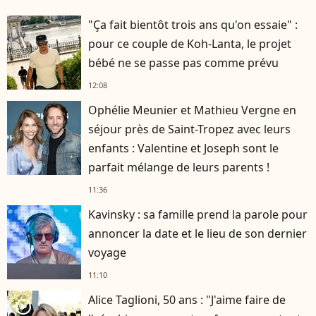
"Ça fait bientôt trois ans qu'on essaie" :
pour ce couple de Koh-Lanta, le projet
bébé ne se passe pas comme prévu
12:08
Ophélie Meunier et Mathieu Vergne en
séjour près de Saint-Tropez avec leurs
enfants : Valentine et Joseph sont le
parfait mélange de leurs parents !
11:36
Kavinsky : sa famille prend la parole pour
annoncer la date et le lieu de son dernier
voyage
11:10
Alice Taglioni, 50 ans : "J'aime faire de
player2