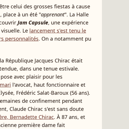
être celui des grosses fiestas à cause
 place à un été "
apprenant
". La Halle
écouvrir
Jam Capsule
, une expérience
 visuelle. Le
lancement s'est tenu le
rs personnalités
. On a notamment pu
 la République Jacques Chirac était
étendue, dans une tenue estivale.
 pose avec plaisir pour les
 mari
l'avocat, haut fonctionnaire et
Élysée, Frédéric Salat-Baroux (56 ans).
 semaines de confinement pendant
ent, Claude Chirac s'est sans doute
ère, Bernadette Chirac
. À 87 ans, et
ancienne première dame fait