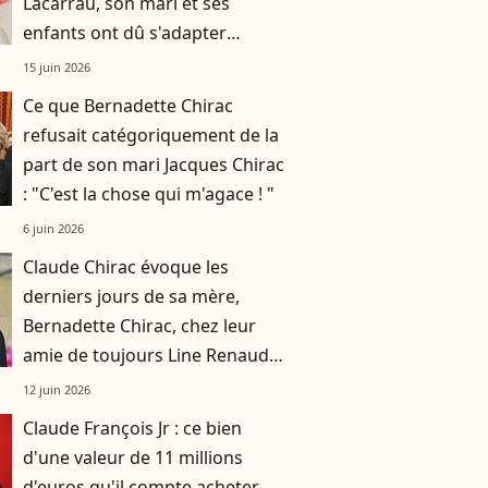
Lacarrau, son mari et ses
enfants ont dû s'adapter
pendant sa convalescence
15 juin 2026
Ce que Bernadette Chirac
refusait catégoriquement de la
part de son mari Jacques Chirac
: "C'est la chose qui m'agace ! "
6 juin 2026
Claude Chirac évoque les
derniers jours de sa mère,
Bernadette Chirac, chez leur
amie de toujours Line Renaud :
"un paradis d’amour, de fleurs,
12 juin 2026
et de chant des oiseaux"
Claude François Jr : ce bien
d'une valeur de 11 millions
d'euros qu'il compte acheter