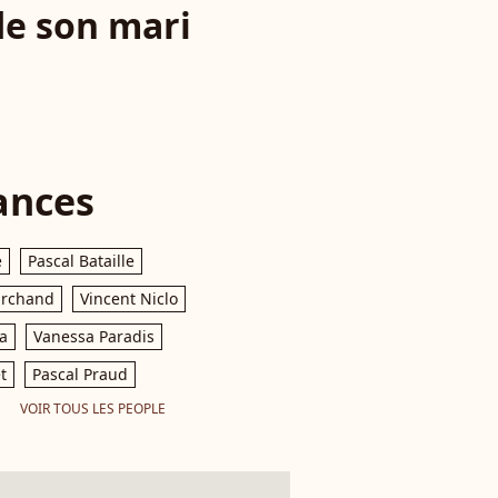
de son mari
ances
e
Pascal Bataille
archand
Vincent Niclo
a
Vanessa Paradis
t
Pascal Praud
VOIR TOUS LES PEOPLE