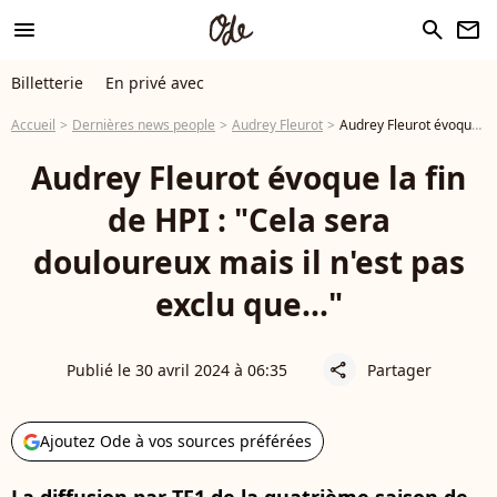
menu
search
newsletter
Billetterie
En privé avec
Accueil
Dernières news people
Audrey Fleurot
Audrey Fleurot évoque la fin de HPI : "Cela sera douloureux mais il n'est pas exclu que..."
Audrey Fleurot évoque la fin
de HPI : "Cela sera
douloureux mais il n'est pas
exclu que..."
Publié le 30 avril 2024 à 06:35
Partager
share
Ajoutez Ode à vos sources préférées