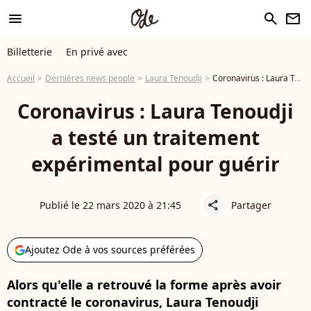
menu
search
newsletter
Billetterie
En privé avec
Accueil
Dernières news people
Laura Tenoudji
Coronavirus : Laura Tenoudji a testé un traitement expérimental pour guérir
Coronavirus : Laura Tenoudji
a testé un traitement
expérimental pour guérir
Publié le 22 mars 2020 à 21:45
Partager
share
Ajoutez Ode à vos sources préférées
Alors qu'elle a retrouvé la forme après avoir
contracté le coronavirus, Laura Tenoudji