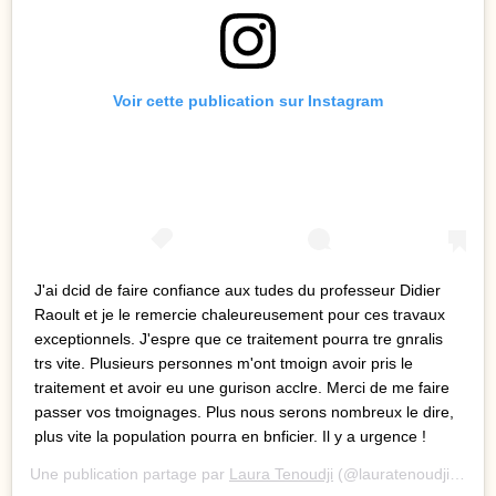
Voir cette publication sur Instagram
J'ai dcid de faire confiance aux tudes du professeur Didier
Raoult et je le remercie chaleureusement pour ces travaux
exceptionnels. J'espre que ce traitement pourra tre gnralis
trs vite. Plusieurs personnes m'ont tmoign avoir pris le
traitement et avoir eu une gurison acclre. Merci de me faire
passer vos tmoignages. Plus nous serons nombreux le dire,
plus vite la population pourra en bnficier. Il y a urgence !
Une publication partage par
Laura Tenoudji
(@lauratenoudji) le
22