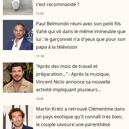
c’est recommandé ?
11:47
Paul Belmondo réuni avec son petit-fils
Vahé qui vit dans le même immeuble que
lui : le garçonnet n'a d'yeux que pour son
papa à la télévision
11:18
“Après des mois de travail et
préparation…” : Après la musique,
Vincent Niclo annonce sa nouvelle
activité impliquant plusieurs
personnalités
10:41
Martin Kretz a retrouvé Clémentine dans
un pays exotique qu'il connaît très bien,
le couple savoure une parenthèse