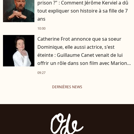
prison ?" : Comment Jérôme Kerviel a dû
tout expliquer son histoire à sa fille de 7
ans
10:00
Catherine Frot annonce que sa soeur
Dominique, elle aussi actrice, s'est
éteinte : Guillaume Canet venait de lui
offrir un rôle dans son film avec Marion
Cotillard
09:27
DERNIÈRES NEWS