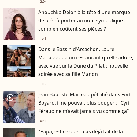
12:04
Anouchka Delon à la tête d'une marque
de prêt-à-porter au nom symbolique :
combien coûtent ses pièces ?
11:45
Dans le Bassin d'Arcachon, Laure
Manaudou a un restaurant qu'elle adore,
avec vue sur la Dune du Pilat : nouvelle
soirée avec sa fille Manon
11:10
Jean-Baptiste Marteau pétrifié dans Fort
player2
Boyard, il ne pouvait plus bouger : "Cyril
Féraud ne m’avait jamais vu comme ça"
10:41
"Papa, est-ce que tu as déjà fait de la