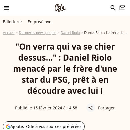
menu
search
newsletter
Billetterie
En privé avec
Accueil
Dernières news people
Daniel Riolo
Daniel Riolo : Le frère de Marquinhos s'en prend violemment à lui et le défie, "on verra qui va se chier dessus..."
"On verra qui va se chier
dessus..." : Daniel Riolo
menacé par le frère d'une
star du PSG, prêt à en
découdre avec lui !
Publié le 15 février 2024 à 14:58
Partager
share
Ajoutez Ode à vos sources préférées