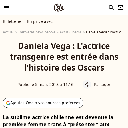
menu
search
newsletter
Billetterie
En privé avec
Accueil
Dernières news people
Actus Cinéma
Daniela Vega : L'actrice transgenre est entrée dans l'histoire des Oscars
Daniela Vega : L'actrice
transgenre est entrée dans
l'histoire des Oscars
Publié le 5 mars 2018 à 11:16
Partager
share
Ajoutez Ode à vos sources préférées
La sublime actrice chilienne est devenue la
première femme trans à "présenter" aux