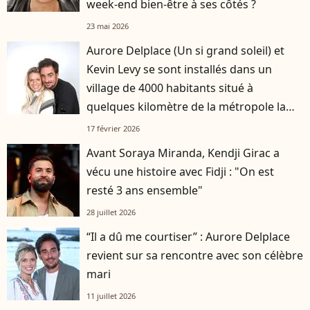
week-end bien-être à ses côtés ?
23 mai 2026
Aurore Delplace (Un si grand soleil) et
Kevin Levy se sont installés dans un
village de 4000 habitants situé à
quelques kilomètre de la métropole la
plus attractive de France
17 février 2026
Avant Soraya Miranda, Kendji Girac a
vécu une histoire avec Fidji : "On est
resté 3 ans ensemble"
28 juillet 2026
“Il a dû me courtiser” : Aurore Delplace
revient sur sa rencontre avec son célèbre
mari
11 juillet 2026