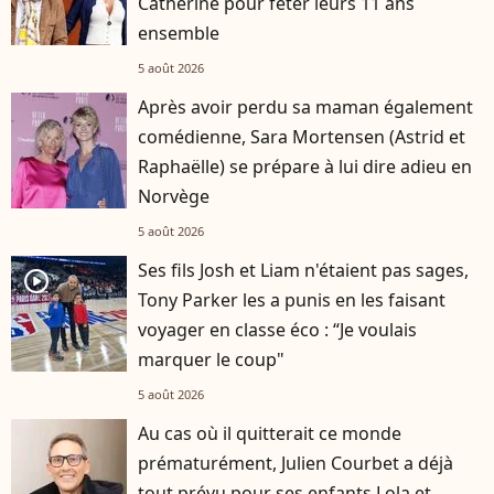
Catherine pour fêter leurs 11 ans
ensemble
5 août 2026
Après avoir perdu sa maman également
comédienne, Sara Mortensen (Astrid et
Raphaëlle) se prépare à lui dire adieu en
Norvège
5 août 2026
Ses fils Josh et Liam n'étaient pas sages,
player2
Tony Parker les a punis en les faisant
voyager en classe éco : “Je voulais
marquer le coup"
5 août 2026
Au cas où il quitterait ce monde
prématurément, Julien Courbet a déjà
tout prévu pour ses enfants Lola et