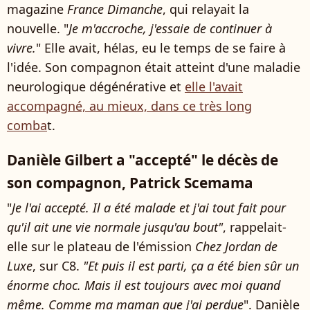
magazine
France Dimanche
, qui relayait la
nouvelle. "
Je m'accroche, j'essaie de continuer à
vivre.
" Elle avait, hélas, eu le temps de se faire à
l'idée. Son compagnon était atteint d'une maladie
neurologique dégénérative et
elle l'avait
accompagné, au mieux, dans ce très long
comba
t.
Danièle Gilbert a "accepté" le décès de
son compagnon, Patrick Scemama
"
Je l'ai accepté. Il a été malade et j'ai tout fait pour
qu'il ait une vie normale jusqu'au bout"
, rappelait-
elle sur le plateau de l'émission
Chez Jordan de
Luxe
, sur C8.
"Et puis il est parti, ça a été bien sûr un
énorme choc. Mais il est toujours avec moi quand
même. Comme ma maman que j'ai perdue
". Danièle