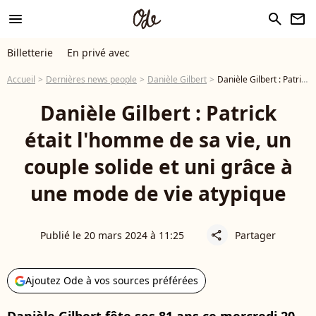
menu
search
newsletter
Billetterie
En privé avec
Accueil
Dernières news people
Danièle Gilbert
Danièle Gilbert : Patrick était l'homme de sa vie, un couple solide et uni grâce à une mode de vie atypique
Danièle Gilbert : Patrick
était l'homme de sa vie, un
couple solide et uni grâce à
une mode de vie atypique
Publié le 20 mars 2024 à 11:25
Partager
share
Ajoutez Ode à vos sources préférées