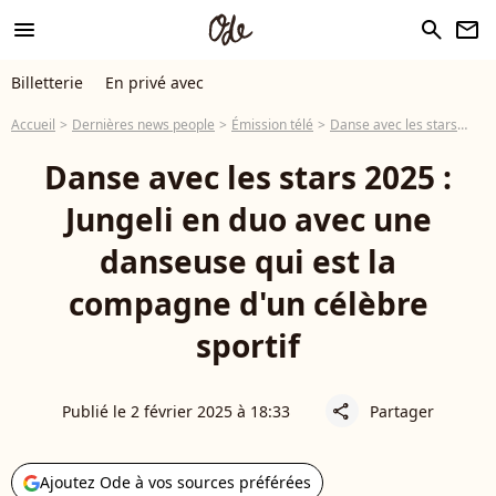
menu
search
newsletter
Billetterie
En privé avec
Accueil
Dernières news people
Émission télé
Danse avec les stars
Dan
Danse avec les stars 2025 :
Jungeli en duo avec une
danseuse qui est la
compagne d'un célèbre
sportif
Publié le 2 février 2025 à 18:33
Partager
share
Ajoutez Ode à vos sources préférées