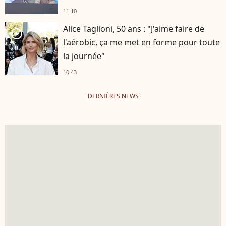
11:10
Alice Taglioni, 50 ans : "J'aime faire de
player2
l'aérobic, ça me met en forme pour toute
la journée"
10:43
DERNIÈRES NEWS