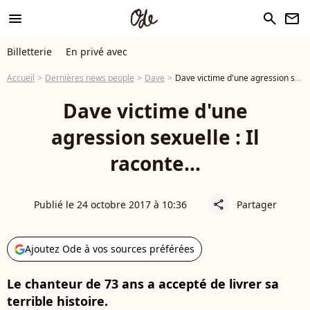
menu
search
newsletter
Billetterie
En privé avec
Accueil
Dernières news people
Dave
Dave victime d'une agression sexuelle : Il raconte...
Dave victime d'une
agression sexuelle : Il
raconte...
Publié le 24 octobre 2017 à 10:36
Partager
share
Ajoutez Ode à vos sources préférées
Le chanteur de 73 ans a accepté de livrer sa
terrible histoire.