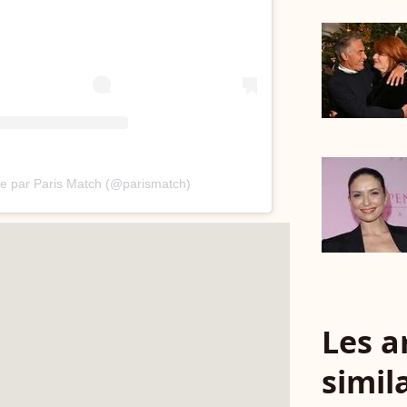
ée par Paris Match (@parismatch)
Les a
simil