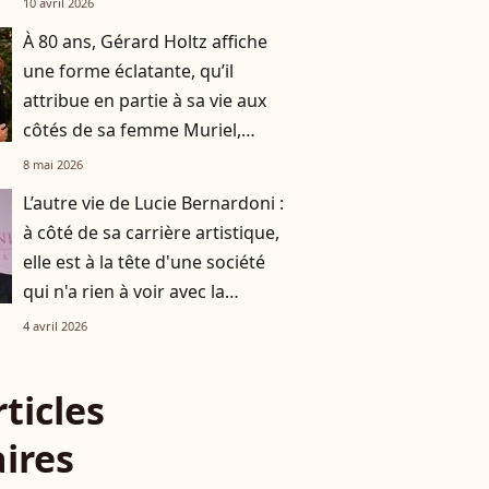
10 avril 2026
À 80 ans, Gérard Holtz affiche
une forme éclatante, qu’il
attribue en partie à sa vie aux
côtés de sa femme Muriel,
pour qui il a tout laissé
8 mai 2026
L’autre vie de Lucie Bernardoni :
à côté de sa carrière artistique,
elle est à la tête d'une société
qui n'a rien à voir avec la
musique
4 avril 2026
rticles
aires