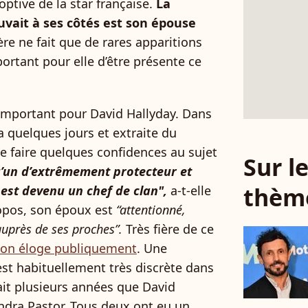
doptive de la star française.
La
uvait à ses côtés est son épouse
re ne fait que de rares apparitions
portant pour elle d’être présente ce
 important pour David Hallyday. Dans
a quelques jours et extraite du
e faire quelques confidences au sujet
Sur 
’un d’extrêmement protecteur et
thèm
 est devenu un chef de clan",
a-t-elle
opos, son époux est
“attentionné,
uprès de ses proches”.
Très fière de ce
 son éloge publiquement
. Une
 est habituellement très discrète dans
fait plusieurs années que David
andra Pastor. Tous deux ont eu un