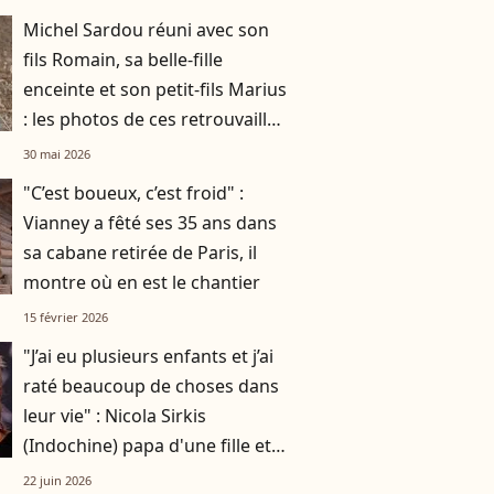
Michel Sardou réuni avec son
fils Romain, sa belle-fille
enceinte et son petit-fils Marius
: les photos de ces retrouvailles
familiales à Bormes-les-
30 mai 2026
Mimosas
"C’est boueux, c’est froid" :
Vianney a fêté ses 35 ans dans
sa cabane retirée de Paris, il
montre où en est le chantier
15 février 2026
"J’ai eu plusieurs enfants et j’ai
raté beaucoup de choses dans
leur vie" : Nicola Sirkis
(Indochine) papa d'une fille et
de deux garçons
22 juin 2026