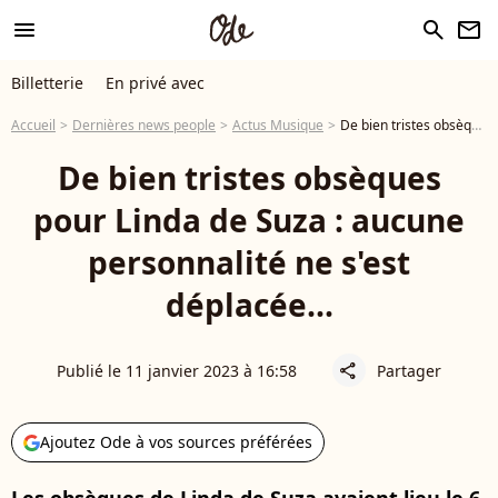
menu
search
newsletter
Billetterie
En privé avec
Accueil
Dernières news people
Actus Musique
De bien tristes obsèques pour Linda de Suza : aucune personnalité ne s'est déplacée...
De bien tristes obsèques
pour Linda de Suza : aucune
personnalité ne s'est
déplacée...
Publié le 11 janvier 2023 à 16:58
Partager
share
Ajoutez Ode à vos sources préférées