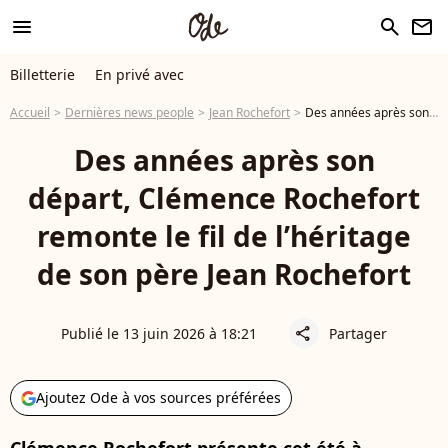
menu
search
newsletter
Billetterie
En privé avec
Accueil
Dernières news people
Jean Rochefort
Des années après son départ, Clémence Rochefort remonte le fil de l’héritage de son père Jean Rochefort
Des années après son
départ, Clémence Rochefort
remonte le fil de l’héritage
de son père Jean Rochefort
Publié le 13 juin 2026 à 18:21
Partager
share
Ajoutez Ode à vos sources préférées