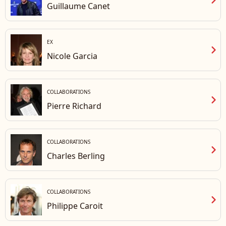
chevron_right
Guillaume Canet
EX
chevron_right
Nicole Garcia
COLLABORATIONS
chevron_right
Pierre Richard
COLLABORATIONS
chevron_right
Charles Berling
COLLABORATIONS
chevron_right
Philippe Caroit