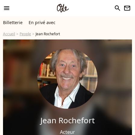
menu
search
newsletter
Billetterie
En privé avec
Accueil
People
Jean Rochefort
Jean Rochefort
Acteur