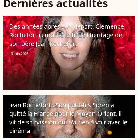
Dernières actualités
Des années après son départ, Clémence
Rochefort remonte le fil de l’héritage de
son père Jean Rochefort
13 juin 2026
Jean Rochefort : Son petit-fils Soren a
quitté la France pour le Moyen-Orient, il
vit de sa passion qui n’a rien à voir avec le
cinéma