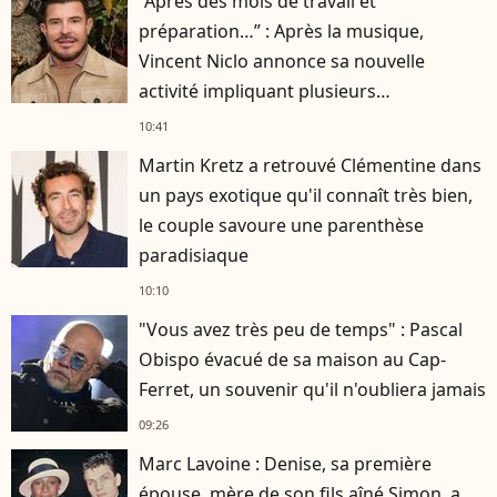
“Après des mois de travail et
préparation…” : Après la musique,
Vincent Niclo annonce sa nouvelle
activité impliquant plusieurs
personnalités
10:41
Martin Kretz a retrouvé Clémentine dans
un pays exotique qu'il connaît très bien,
le couple savoure une parenthèse
paradisiaque
10:10
"Vous avez très peu de temps" : Pascal
Obispo évacué de sa maison au Cap-
Ferret, un souvenir qu'il n'oubliera jamais
09:26
Marc Lavoine : Denise, sa première
épouse, mère de son fils aîné Simon, a