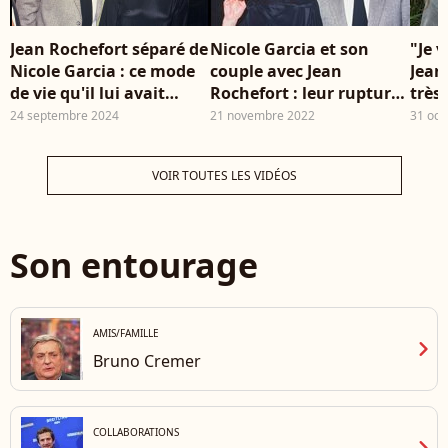
Jean Rochefort séparé de
Nicole Garcia et son
"Je 
Nicole Garcia : ce mode
couple avec Jean
Jean
de vie qu'il lui avait
Rochefort : leur rupture
très 
imposée pour éviter
était inévitable, l'acteur
au p
24 septembre 2024
21 novembre 2022
31 oct
"l'érosion quotidienne
avait révélé pourquoi
de la tendresse"
VOIR TOUTES LES VIDÉOS
Son entourage
AMIS/FAMILLE
chevron_right
Bruno Cremer
COLLABORATIONS