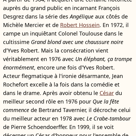
auprès du grand public en incarnant François
Desgrez dans la série des
Angélique
aux côtés de
Michèle Mercier et de
Robert Hossein
. En 1972, il
campe un inquiêtant Colonel Toulouse dans le
cultissime
Grand blond avec une chaussure noire
d'Yves Robert. Mais la consécration vient
véritablement en 1976 avec
Un éléphant, ça trompe
énormément
, encore une fois d'Yves Robert.
Acteur flegmatique à l'ironie désarmante, Jean
Rochefort excelle à la fois dans la comédie et
dans le drame. Après avoir obtenu le
César
du
meilleur second rôle en 1976 pour
Que la fête
commence
de Bertrand Tavernier, il décroche celui
du meilleur acteur en 1978 avec
Le Crabe-tambour
de Pierre Schoendoerffer. En 1999, il se voit
décerner un César d'honneur pour l'ensemble de