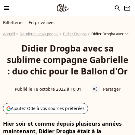
menu
search
newsletter
Billetterie
En privé avec
Accueil
Dernières news people
Didier Drogba
Didier Drogba avec sa sublime compagne Gabrielle : duo chic pour le Ballon d'Or
Didier Drogba avec sa
sublime compagne Gabrielle
: duo chic pour le Ballon d'Or
Publié le 18 octobre 2022 à 10:01
Partager
share
Ajoutez Ode à vos sources préférées
Hier soir et comme depuis plusieurs années
maintenant, Didier Drogba était à la