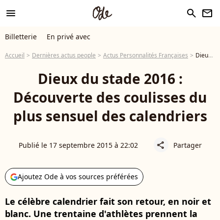
menu
search
newsletter
Billetterie
En privé avec
Accueil
Dernières actus people
Actus Personnalités Françaises
Dieux du stade 2016 : Découverte des coulisses du plus sensuel des calendriers
Dieux du stade 2016 :
Découverte des coulisses du
plus sensuel des calendriers
Publié le 17 septembre 2015 à 22:02
Partager
share
Ajoutez Ode à vos sources préférées
Le célèbre calendrier fait son retour, en noir et
blanc. Une trentaine d'athlètes prennent la