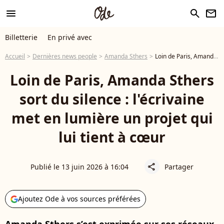
menu
search
newsletter
Billetterie
En privé avec
Accueil
Dernières news people
Amanda Sthers
Loin de Paris, Amanda Sthers sort du silence : l'écrivaine met en lumière un projet qui lui tient à cœur
Loin de Paris, Amanda Sthers
sort du silence : l'écrivaine
met en lumière un projet qui
lui tient à cœur
Publié le 13 juin 2026 à 16:04
Partager
share
Ajoutez Ode à vos sources préférées