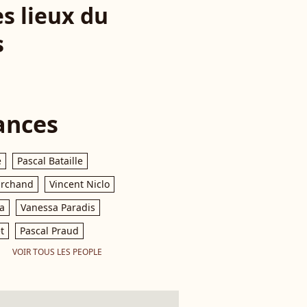
es lieux du
s
ances
e
Pascal Bataille
archand
Vincent Niclo
a
Vanessa Paradis
t
Pascal Praud
VOIR TOUS LES PEOPLE