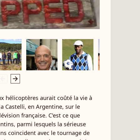
rrow_left
arrow_right
ux hélicoptères aurait coûté la vie à
a Castelli, en Argentine, sur le
évision française. C'est ce que
ntins, parmi lesquels la sérieuse
ns coïncident avec le tournage de