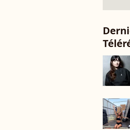
Derni
Télér