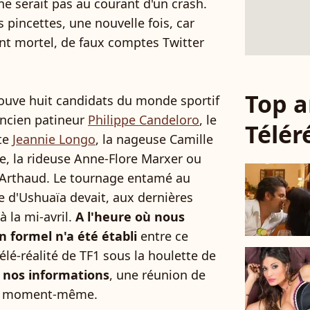
 ne serait pas au courant d'un crash.
 pincettes, une nouvelle fois, car
nt mortel, de faux comptes Twitter
Top a
rouve huit candidats du monde sportif
'ancien patineur
Philippe Candeloro
, le
Télér
ste
Jeannie Longo
, la nageuse Camille
ne, la rideuse Anne-Flore Marxer ou
e Arthaud. Le tournage entamé au
e d'Ushuaïa devait, aux dernières
à la mi-avril.
A l'heure où nous
n formel n'a été établi
entre ce
élé-réalité de TF1 sous la houlette de
 nos informations
, une réunion de
 ce moment-même.