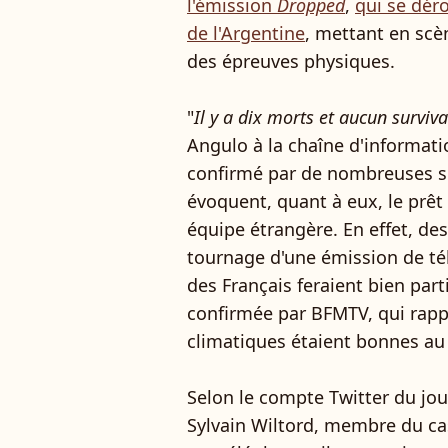
l'émission
Dropped
,
qui se dér
de l'Argentine
, mettant en sc
des épreuves physiques.
"
Il y a dix morts et aucun surviv
Angulo à la chaîne d'informati
confirmé par de nombreuses s
évoquent, quant à eux, le prêt
équipe étrangère. En effet, de
tournage d'une émission de té
des Français feraient bien part
confirmée par BFMTV, qui rapp
climatiques étaient bonnes a
Selon le compte Twitter du jou
Sylvain Wiltord, membre du cas