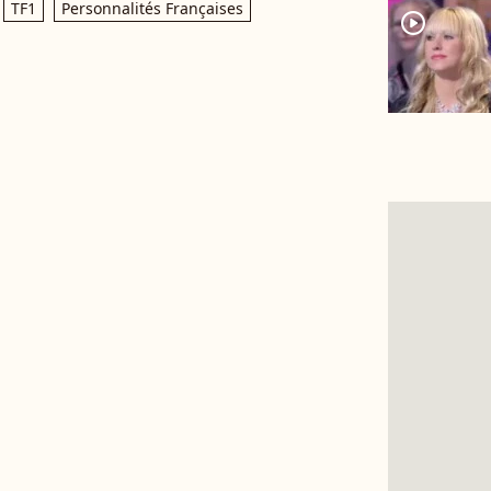
TF1
Personnalités Françaises
player2