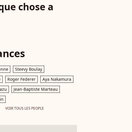
lque chose a
ances
enne
Steevy Boulay
e
Roger Federer
Aya Nakamura
razu
Jean-Baptiste Marteau
in
VOIR TOUS LES PEOPLE