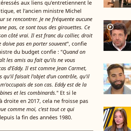
téressés aux liens qu'entretiennent le
itique, et l'ancien ministre Michel
our se rencontrer. Je ne fréquente aucune
player2
ne pas, ce sont tous des girouettes. Ce
on côté vrai. Il est franc du collier, droit
e doive pas en porter souvent
", confie
nistre du budget confie : "
Quand on
ît les amis au fait qu'ils ne vous
cas d'Eddy. Il est comme Jean Carmet,
qu'il faisait l'objet d'un contrôle, qu'il
 m'occupais de son cas. Eddy est de la
bines et les combinards.
" Et si le
 droite en 2017, cela ne froisse pas
ïque comme moi, c'est tout ce qui
depuis la fin des années 1980.