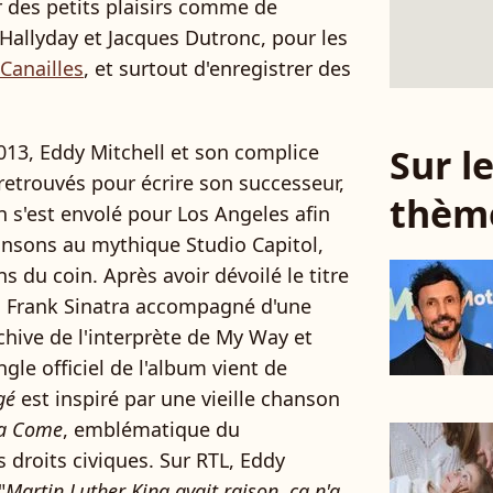
r des petits plaisirs comme de
Hallyday et Jacques Dutronc, pour les
 Canailles
, et surtout d'enregistrer des
013, Eddy Mitchell et son complice
Sur 
etrouvés pour écrire son successeur,
thèm
 s'est envolé pour Los Angeles afin
ansons au mythique Studio Capitol,
 du coin. Après avoir dévoilé le titre
 Frank Sinatra accompagné d'une
hive de l'interprète de My Way et
gle officiel de l'album vient de
gé
est inspiré par une vieille chanson
na Come
, emblématique du
droits civiques. Sur RTL, Eddy
"
Martin Luther King avait raison, ça n'a