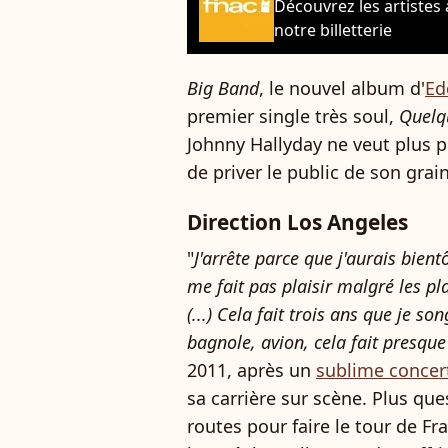
Découvrez les artistes
notre billetterie
Big Band
, le nouvel album d'
Ed
premier single très soul,
Quelq
Johnny Hallyday ne veut plus par
de priver le public de son grai
Direction Los Angeles
"
J'arrête parce que j'aurais bient
me fait pas plaisir malgré les pl
(...) Cela fait trois ans que je so
bagnole, avion, cela fait presque
2011, après un
sublime concert
sa carrière sur scène. Plus ques
routes pour faire le tour de Fr