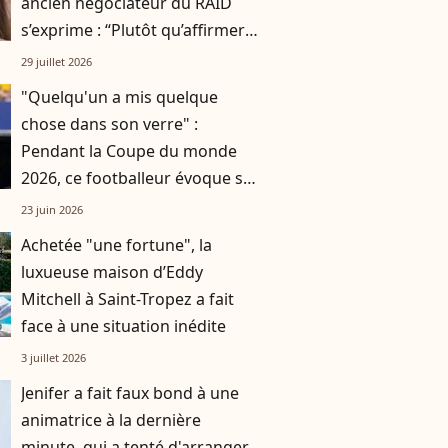
ancien négociateur du RAID
s’exprime : “Plutôt qu’affirmer
quelque chose ou imposer
29 juillet 2026
quelque chose…”
"Quelqu'un a mis quelque
chose dans son verre" :
Pendant la Coupe du monde
2026, ce footballeur évoque sa
soeur partie à 15 ans
23 juin 2026
Achetée "une fortune", la
luxueuse maison d’Eddy
Mitchell à Saint-Tropez a fait
face à une situation inédite
3 juillet 2026
Jenifer a fait faux bond à une
animatrice à la dernière
minute, qui a tenté d'arranger