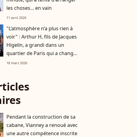
les choses... en vain
11 avril 2026
"L’atmosphère n’a plus rien à
voir" : Arthur H, fils de Jacques
Higelin, a grandi dans un
quartier de Paris qui a changé
du tout au tout
18 mars 2026
rticles
aires
Pendant la construction de sa
cabane, Vianney a renoué avec
une autre compétence inscrite