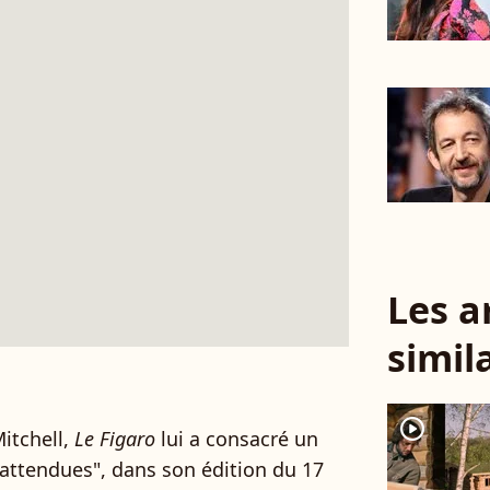
Les a
simil
player2
Mitchell,
Le Figaro
lui a consacré un
nattendues", dans son édition du 17