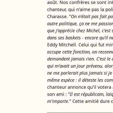
août. Nos confrères se sont in
chanteur, qui n'aime pas la pol
Charasse. "
On n'était pas fait p
autre politique, ça ne me passion
que j'apprécie chez Michel, c'est s
dans ses baskets - encore qu'il n
Eddy Mitchell. Celui qui fut mi
occupe cette fonction, on reconna
demandent jamais rien. C'est le 
qui m'avait un jour prévenu, alors 
ne me parlerait plus jamais si je
même espèce : il déteste les com
chanteur annonce qu'il votera à
son ami : "
Il est républicain, la
m'importe.
" Cette amitié dure 