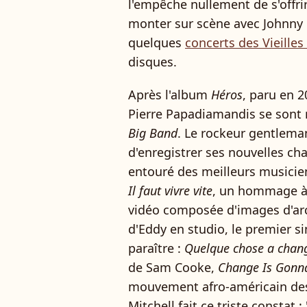
l'empêche nullement de s'offri
monter sur scène avec Johnny 
quelques
concerts des Vieilles
disques.
Après l'album
Héros
, paru en 2
Pierre Papadiamandis se sont r
Big Band
. Le rockeur gentleman
d'enregistrer ses nouvelles ch
entouré des meilleurs musiciens
Il faut vivre vite
, un hommage à
vidéo composée d'images d'arc
d'Eddy en studio, le premier sin
paraître :
Quelque chose a chan
de Sam Cooke,
Change Is Gon
mouvement afro-américain des 
Mitchell fait ce triste constat : 