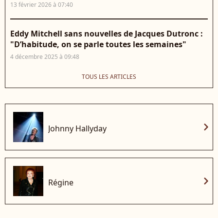
13 février 2026 à 07:40
Eddy Mitchell sans nouvelles de Jacques Dutronc :
"D’habitude, on se parle toutes les semaines"
4 décembre 2025 à 09:48
TOUS LES ARTICLES
chevron_right
Johnny Hallyday
chevron_right
Régine