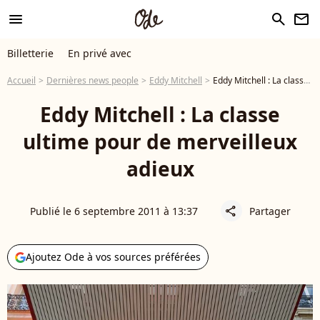
menu
search
newsletter
Billetterie
En privé avec
Accueil
Dernières news people
Eddy Mitchell
Eddy Mitchell : La classe ultime pour de merveilleux adieux
Eddy Mitchell : La classe
ultime pour de merveilleux
adieux
Publié le 6 septembre 2011 à 13:37
Partager
share
Ajoutez Ode à vos sources préférées