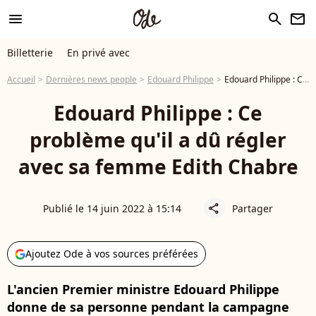
menu
search
newsletter
Billetterie
En privé avec
Accueil
Dernières news people
Edouard Philippe
Edouard Philippe : Ce problème qu'il a dû régler avec sa femme Edith Chabre
Edouard Philippe : Ce
problème qu'il a dû régler
avec sa femme Edith Chabre
Publié le 14 juin 2022 à 15:14
Partager
share
Ajoutez Ode à vos sources préférées
L'ancien Premier ministre Edouard Philippe
donne de sa personne pendant la campagne