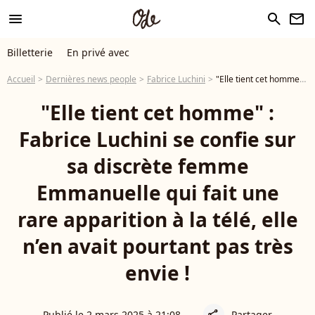
menu
search
newsletter
Billetterie
En privé avec
Accueil
Dernières news people
Fabrice Luchini
"Elle tient cet homme" : Fabrice Luchini se confie sur sa discrète femme Emmanuelle qui fait une rare apparition à la télé, elle n’en avait pourtant pas très envie !
"Elle tient cet homme" :
Fabrice Luchini se confie sur
sa discrète femme
Emmanuelle qui fait une
rare apparition à la télé, elle
n’en avait pourtant pas très
envie !
Publié le 2 mars 2025 à 21:08
Partager
share