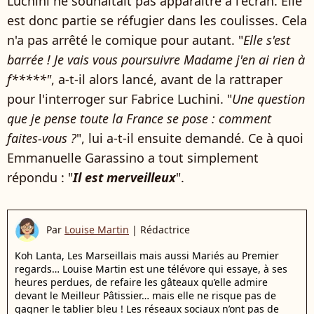
Luchini ne souhaitait pas apparaître à l'écran. Elle
est donc partie se réfugier dans les coulisses. Cela
n'a pas arrêté le comique pour autant. "
Elle s'est
barrée !
Je vais vous poursuivre Madame j'en ai rien à
f*****"
, a-t-il alors lancé, avant de la rattraper
pour l'interroger sur Fabrice Luchini. "
Une question
que je pense toute la France se pose : comment
faites-vous ?
", lui a-t-il ensuite demandé. Ce à quoi
Emmanuelle Garassino a tout simplement
répondu : "
Il est merveilleux
".
Par
Louise Martin
|
Rédactrice
Koh Lanta, Les Marseillais mais aussi Mariés au Premier
regards… Louise Martin est une télévore qui essaye, à ses
heures perdues, de refaire les gâteaux qu’elle admire
devant le Meilleur Pâtissier… mais elle ne risque pas de
gagner le tablier bleu ! Les réseaux sociaux n’ont pas de