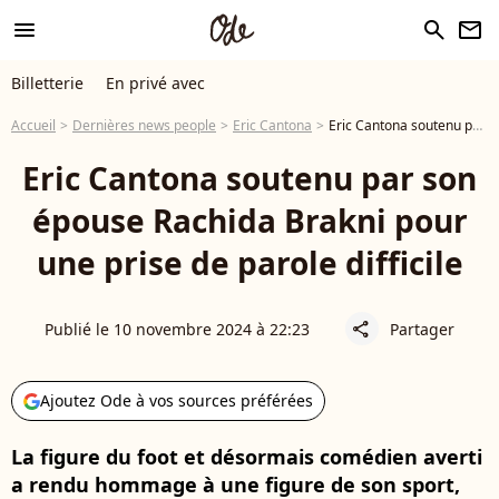
menu
search
newsletter
Billetterie
En privé avec
Accueil
Dernières news people
Eric Cantona
Eric Cantona soutenu par son épouse Rachida Brakni pour une prise de parole difficile
Eric Cantona soutenu par son
épouse Rachida Brakni pour
une prise de parole difficile
Publié le 10 novembre 2024 à 22:23
Partager
share
Ajoutez Ode à vos sources préférées
La figure du foot et désormais comédien averti
a rendu hommage à une figure de son sport,