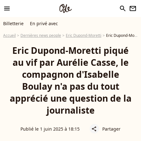
menu
search
newsletter
Billetterie
En privé avec
Accueil
Dernières news people
Eric Dupond-Moretti
Eric Dupond-Moretti piqué au vif par Aurélie Casse, le compagnon d'Isabelle Boulay n'a pas du tout apprécié une question de la journaliste
Eric Dupond-Moretti piqué
au vif par Aurélie Casse, le
compagnon d'Isabelle
Boulay n'a pas du tout
apprécié une question de la
journaliste
Publié le 1 juin 2025 à 18:15
Partager
share