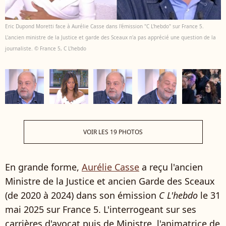
Eric Dupond Moretti face à Aurélie Casse dans l'émission "C L'hebdo" sur France 5.
L'ancien ministre de la Justice et garde des Sceaux n'a pas apprécié une question de la
journaliste. © France 5, C L'hebdo
VOIR LES 19 PHOTOS
En grande forme,
Aurélie Casse
a reçu l'ancien
Ministre de la Justice et ancien Garde des Sceaux
(de 2020 à 2024) dans son émission
C L'hebdo
le 31
mai 2025 sur France 5. L'interrogeant sur ses
carrières d'avocat puis de Ministre, l'animatrice de