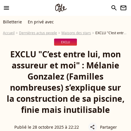
menu
search
newsletter
Billetterie
En privé avec
Accueil
Dernières actus people
Maisons des stars
EXCLU "C’est entre lui, mon assureur et moi" : Mélanie Gonzalez (Familles nombreuses) s’explique sur la construction de sa piscine, finie mais inutilisable
EXCLU
EXCLU "C’est entre lui, mon
assureur et moi" : Mélanie
Gonzalez (Familles
nombreuses) s’explique sur
la construction de sa piscine,
finie mais inutilisable
Publié le 28 octobre 2025 à 22:22
Partager
share