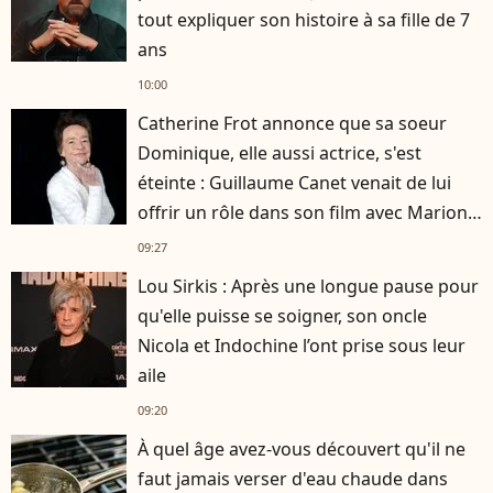
tout expliquer son histoire à sa fille de 7
ans
10:00
Catherine Frot annonce que sa soeur
Dominique, elle aussi actrice, s'est
éteinte : Guillaume Canet venait de lui
offrir un rôle dans son film avec Marion
Cotillard
09:27
Lou Sirkis : Après une longue pause pour
qu'elle puisse se soigner, son oncle
Nicola et Indochine l’ont prise sous leur
aile
09:20
À quel âge avez-vous découvert qu'il ne
faut jamais verser d'eau chaude dans