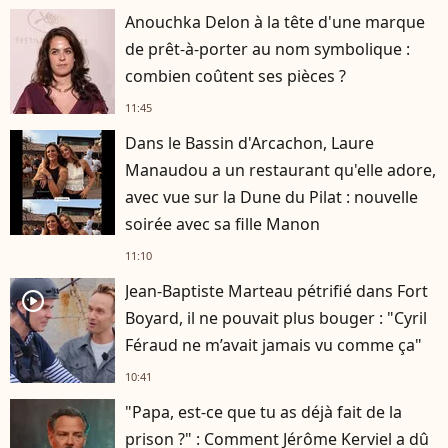
Anouchka Delon à la tête d'une marque
de prêt-à-porter au nom symbolique :
combien coûtent ses pièces ?
11:45
Dans le Bassin d'Arcachon, Laure
Manaudou a un restaurant qu'elle adore,
avec vue sur la Dune du Pilat : nouvelle
soirée avec sa fille Manon
11:10
Jean-Baptiste Marteau pétrifié dans Fort
player2
Boyard, il ne pouvait plus bouger : "Cyril
Féraud ne m’avait jamais vu comme ça"
10:41
"Papa, est-ce que tu as déjà fait de la
prison ?" : Comment Jérôme Kerviel a dû