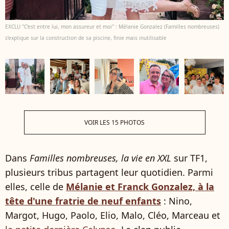
EXCLU "C’est entre lui, mon assureur et moi" : Mélanie Gonzalez (Familles nombreuses)
s’explique sur la construction de sa piscine, finie mais inutilisable
VOIR LES 15 PHOTOS
Dans
Familles nombreuses, la vie en XXL
sur TF1,
plusieurs tribus partagent leur quotidien. Parmi
elles, celle de
Mélanie et Franck Gonzalez, à la
tête d'une fratrie de neuf enfants
: Nino,
Margot, Hugo, Paolo, Elio, Malo, Cléo, Marceau et