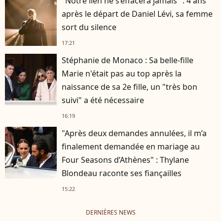
"Notre lien ne s’effacera jamais" : 4 ans
après le départ de Daniel Lévi, sa femme
sort du silence
17:21
Stéphanie de Monaco : Sa belle-fille
Marie n'était pas au top après la
naissance de sa 2e fille, un "très bon
suivi" a été nécessaire
16:19
"Après deux demandes annulées, il m’a
finalement demandée en mariage au
Four Seasons d’Athènes" : Thylane
Blondeau raconte ses fiançailles
15:22
DERNIÈRES NEWS