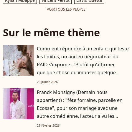
Kylian Mbappé
Vincent Perrot
David Guetta
VOIR TOUS LES PEOPLE
Sur le même thème
Comment répondre à un enfant qui teste
les limites, un ancien négociateur du
RAID s’exprime : “Plutôt qu’affirmer
quelque chose ou imposer quelque
chose…”
29 juillet 2026
Franck Monsigny (Demain nous
appartient) : "fête forraine, parcelle en
Ecosse", pour son mariage avec une
autre comédienne, l'acteur a vu les
choses en grand
25 février 2026