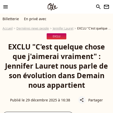
menu
search
newsletter
Billetterie
En privé avec
Accueil
Dernières news people
Jennifer Lauret
EXCLU "C'est quelque chose que j'aimerai vraiment" : Jennifer Lauret nous parle de son évolution dans Demain nous appartient
EXCLU
EXCLU "C'est quelque chose
que j'aimerai vraiment" :
Jennifer Lauret nous parle de
son évolution dans Demain
nous appartient
Publié le 29 décembre 2025 à 16:38
Partager
share