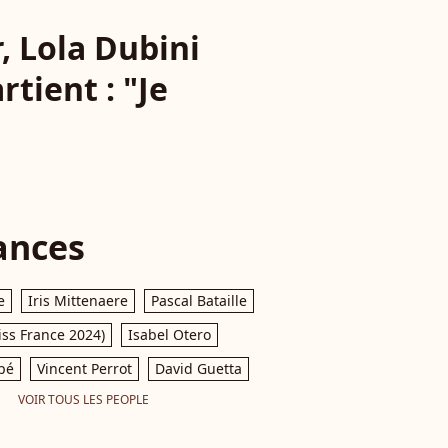
, Lola Dubini
tient : "Je
ances
e
Iris Mittenaere
Pascal Bataille
iss France 2024)
Isabel Otero
pé
Vincent Perrot
David Guetta
VOIR TOUS LES PEOPLE