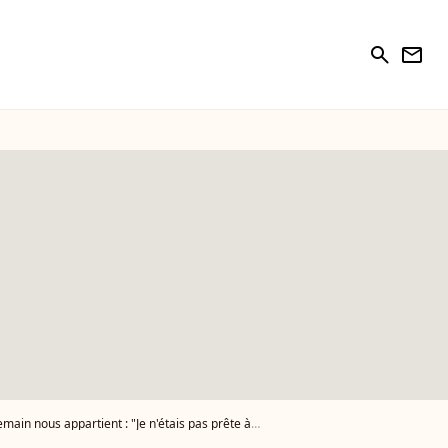
search
newsletter
ous appartient : "Je n'étais pas prête à tout ça"