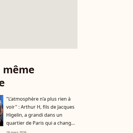
le même
e
"L’atmosphère n’a plus rien à
voir" : Arthur H, fils de Jacques
Higelin, a grandi dans un
quartier de Paris qui a changé
du tout au tout
18 mars 2026