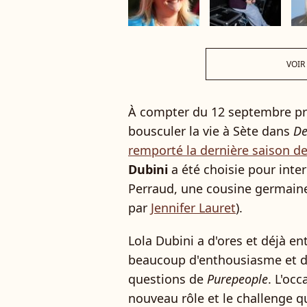
VOIR
À compter du 12 septembre pr
bousculer la vie à Sète dans
De
remporté la dernière saison d
Dubini
a été choisie pour inte
Perraud, une cousine germaine
par
Jennifer Lauret
).
Lola Dubini a d'ores et déjà en
beaucoup d'enthousiasme et d
questions de
Purepeople
. L'occ
nouveau rôle et le challenge q