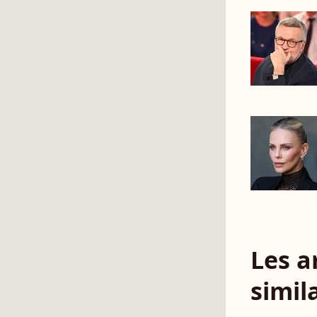
Les a
simil