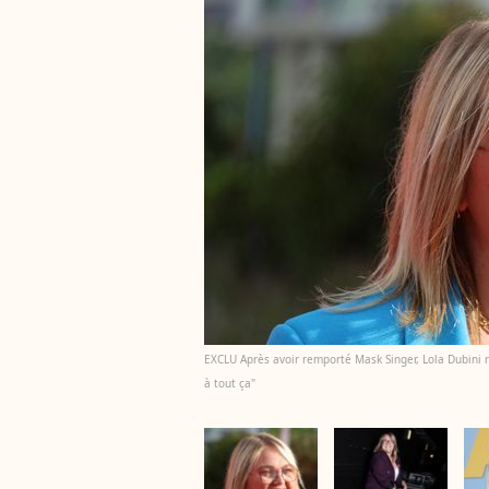
EXCLU Après avoir remporté Mask Singer, Lola Dubini re
à tout ça"