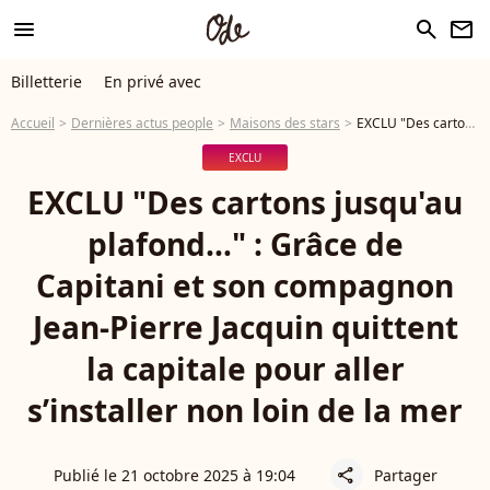
menu
search
newsletter
Billetterie
En privé avec
Accueil
Dernières actus people
Maisons des stars
EXCLU "Des cartons jusqu'au plafond…" : Grâce de Capitani et son compagnon Jean-Pierre Jacquin quittent la capitale pour aller s’installer non loin de la mer
EXCLU
EXCLU "Des cartons jusqu'au
plafond…" : Grâce de
Capitani et son compagnon
Jean-Pierre Jacquin quittent
la capitale pour aller
s’installer non loin de la mer
Publié le 21 octobre 2025 à 19:04
Partager
share