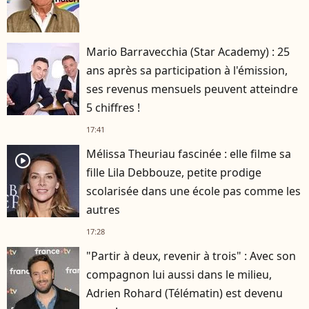
Mario Barravecchia (Star Academy) : 25
ans après sa participation à l'émission,
ses revenus mensuels peuvent atteindre
5 chiffres !
17:41
Mélissa Theuriau fascinée : elle filme sa
player2
fille Lila Debbouze, petite prodige
scolarisée dans une école pas comme les
autres
17:28
"Partir à deux, revenir à trois" : Avec son
compagnon lui aussi dans le milieu,
Adrien Rohard (Télématin) est devenu