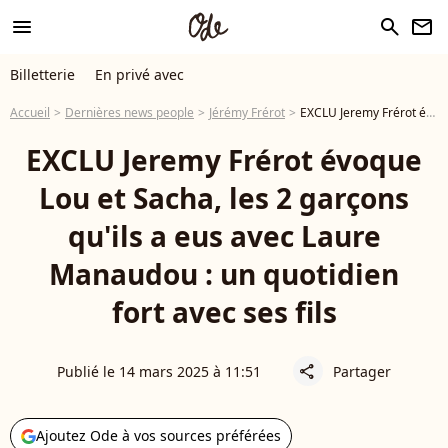
menu
search
newsletter
Billetterie
En privé avec
Accueil
Dernières news people
Jérémy Frérot
EXCLU Jeremy Frérot évoque Lou et Sacha, les 2 garçons qu'ils a eus avec Laure Manaudou : un quotidien fort avec ses fils
EXCLU Jeremy Frérot évoque
Lou et Sacha, les 2 garçons
qu'ils a eus avec Laure
Manaudou : un quotidien
fort avec ses fils
Publié le 14 mars 2025 à 11:51
Partager
share
Ajoutez Ode à vos sources préférées