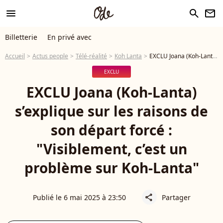
menu
search
newsletter
Billetterie
En privé avec
Accueil
Actus people
Télé-réalité
Koh Lanta
EXCLU Joana (Koh-Lanta) s’explique sur les raisons de son départ forcé : "Visiblement, c’est un problème sur Koh-Lanta"
EXCLU
EXCLU Joana (Koh-Lanta)
s’explique sur les raisons de
son départ forcé :
"Visiblement, c’est un
problème sur Koh-Lanta"
Publié le 6 mai 2025 à 23:50
Partager
share