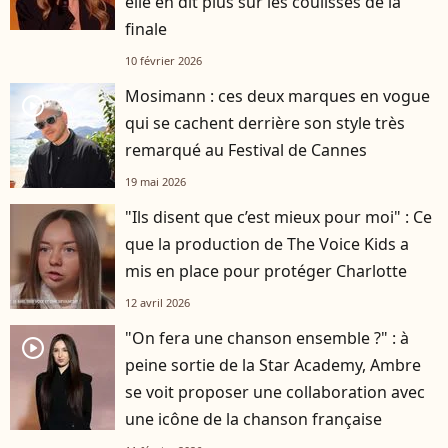
elle en dit plus sur les coulisses de la
finale
10 février 2026
Mosimann : ces deux marques en vogue
player2
qui se cachent derrière son style très
remarqué au Festival de Cannes
19 mai 2026
"Ils disent que c’est mieux pour moi" : Ce
que la production de The Voice Kids a
mis en place pour protéger Charlotte
12 avril 2026
"On fera une chanson ensemble ?" : à
player2
peine sortie de la Star Academy, Ambre
se voit proposer une collaboration avec
une icône de la chanson française