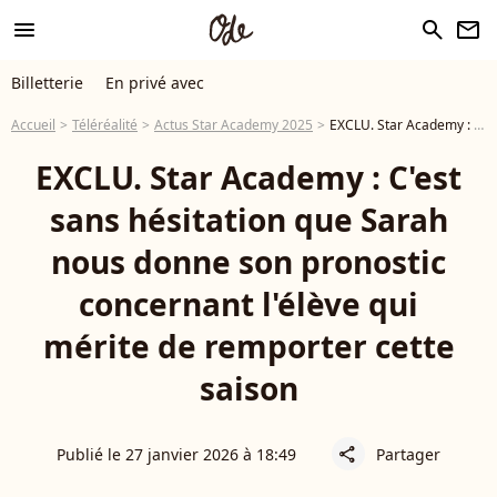
menu
search
newsletter
Billetterie
En privé avec
Accueil
Téléréalité
Actus Star Academy 2025
EXCLU. Star Academy : C'est sans hésitation que Sarah nous donne son pronostic concernant l'élève qui mérite de remporter cette saison
EXCLU. Star Academy : C'est
sans hésitation que Sarah
nous donne son pronostic
concernant l'élève qui
mérite de remporter cette
saison
Publié le 27 janvier 2026 à 18:49
Partager
share