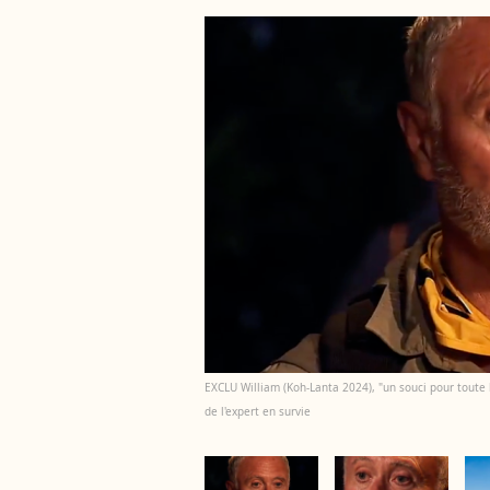
EXCLU William (Koh-Lanta 2024), "un souci pour tout
de l'expert en survie