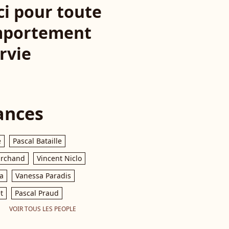
ci pour toute
omportement
rvie
ances
e
Pascal Bataille
archand
Vincent Niclo
a
Vanessa Paradis
t
Pascal Praud
VOIR TOUS LES PEOPLE