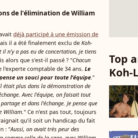
ons de l'élimination de William
 avait
déjà participé à une émission de
ais il a été finalement exclu de
Koh-
 il n'y a pas eu de concertation, je tiens
Top a
s alors que s'est-il passé ? "
Chacun
e l'experte comptable de 34 ans.
Le
Koh-
e pense un souci pour toute l'équipe
.
"
Il était plus dans la démonstration de
échange. Avec l'équipe, on faisait tout
 partage et dans l'échange. Je pense que
de William.
" Ce n'est pas tout, toujours
aignait qu'il soit un handicap du fait
n : "
Aussi, on avait très peur des
e comme celle de la cage, avec William,