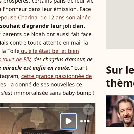
es prospères, certains pans de leur vie
 l'honneur dans leur émission. Face
 épouse Charina, de 12 ans son aînée
souhait d'agrandir leur joli clan.
parents de Noah ont aussi fait face
Mais contre toute attente en mai, la
la Toile
qu'elle était bel et bien
tours de FIV
, des chagrins d'amour, de
Sur 
 miracle est enfin en route.
"
Etant
nstagram,
cette grande passionnée de
thèm
nes - a donné de ses nouvelles ce
le s'est immortalisée sans baby-bump !