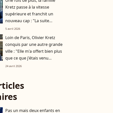
Une fois de plus, la famille
Kretz passe à la vitesse
supérieure et franchit un
nouveau cap : "La suite
s'annonce encore plus
5 avril 2026
ambitieuse"
Loin de Paris, Olivier Kretz
conquis par une autre grande
ville : "Elle m'a offert bien plus
que ce que j'étais venu
chercher"
24 avril 2026
rticles
aires
Pas un mais deux enfants en