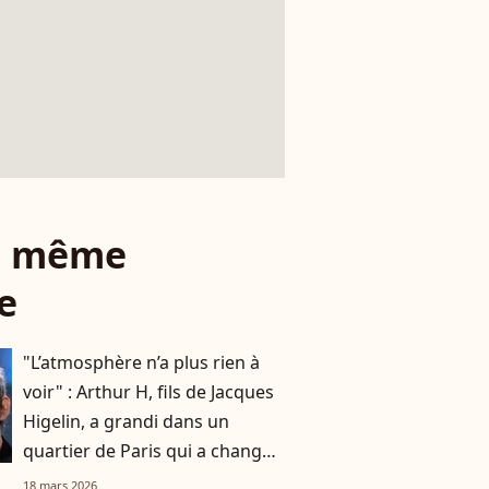
le même
e
"L’atmosphère n’a plus rien à
voir" : Arthur H, fils de Jacques
Higelin, a grandi dans un
quartier de Paris qui a changé
du tout au tout
18 mars 2026