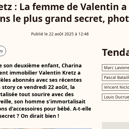
etz : La femme de Valentin a 
s le plus grand secret, photo
Publié le 22 août 2025 à 12:48
Tend
es
 de son deuxième enfant, Charina
Marc Lavoin
gent immobilier Valentin Kretz a
Pascal Batail
dèles abonnés avec ses récentes
 story ce vendredi 22 août, la
Vincent Nicl
lisée tout sourire avec des
Louis Ducrue
 veille, son homme s'immortalisait
ons d'accessoires pour bébé. A-t-elle
ecret ? On dirait bien !