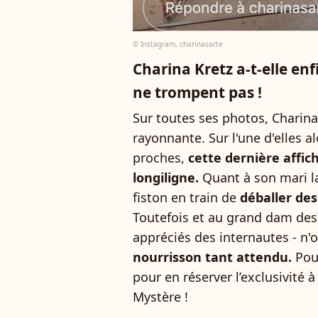
© Instagram, charinasarte
Charina Kretz a-t-elle en
ne trompent pas !
Sur toutes ses photos, Charina 
rayonnante. Sur l'une d'elles a
proches,
cette dernière affic
longiligne.
Quant à son mari la 
fiston en train de
déballer des
Toutefois et au grand dam des pl
appréciés des internautes - n'
nourrisson tant attendu.
Pou
pour en réserver l’exclusivit
Mystère !