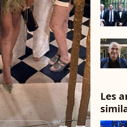
Les a
simil