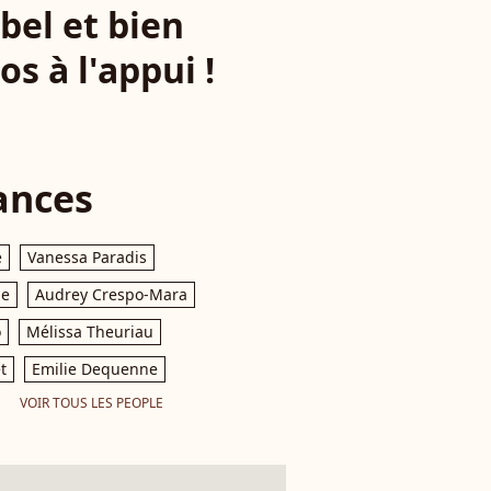
bel et bien
s à l'appui !
ances
e
Vanessa Paradis
le
Audrey Crespo-Mara
o
Mélissa Theuriau
t
Emilie Dequenne
VOIR TOUS LES PEOPLE