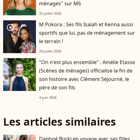
ménages" sur M6
20 juillet 2026
M Pokora : Ses fils Isaiah et Kenna aussi
player2
sportifs que lui, pas de ménagement sur
le terrain !
29 juillet 2026
"On n'est plus ensemble" : Amélie Etasse
(Scènes de ménages) officialise la fin de
son histoire avec Clément Séjourné, le
père de son fils
4 juin 2026
Les articles similaires
Daphné Bürki en voyage avec ses filles