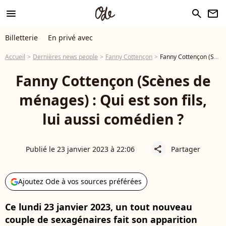
menu
search
newsletter
Billetterie
En privé avec
Accueil
Dernières news people
Fanny Cottençon
Fanny Cottençon (Scènes de ménages) : Qui est son fils, lui aussi comédien ?
Fanny Cottençon (Scènes de
ménages) : Qui est son fils,
lui aussi comédien ?
Publié le 23 janvier 2023 à 22:06
Partager
share
Ajoutez Ode à vos sources préférées
Ce lundi 23 janvier 2023, un tout nouveau
couple de sexagénaires fait son apparition