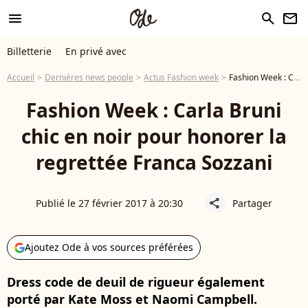
menu
search
newsletter
Billetterie
En privé avec
Accueil
Dernières news people
Actus Fashion week
Fashion Week : Carla Bruni chic en noir pour honorer la regrettée Franca Sozzani
Fashion Week : Carla Bruni
chic en noir pour honorer la
regrettée Franca Sozzani
Publié le 27 février 2017 à 20:30
Partager
share
Ajoutez Ode à vos sources préférées
Dress code de deuil de rigueur également
porté par Kate Moss et Naomi Campbell.