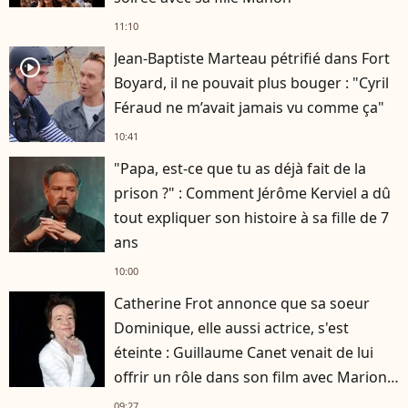
11:10
Jean-Baptiste Marteau pétrifié dans Fort
player2
Boyard, il ne pouvait plus bouger : "Cyril
Féraud ne m’avait jamais vu comme ça"
10:41
"Papa, est-ce que tu as déjà fait de la
prison ?" : Comment Jérôme Kerviel a dû
tout expliquer son histoire à sa fille de 7
ans
10:00
Catherine Frot annonce que sa soeur
Dominique, elle aussi actrice, s'est
éteinte : Guillaume Canet venait de lui
offrir un rôle dans son film avec Marion
Cotillard
09:27