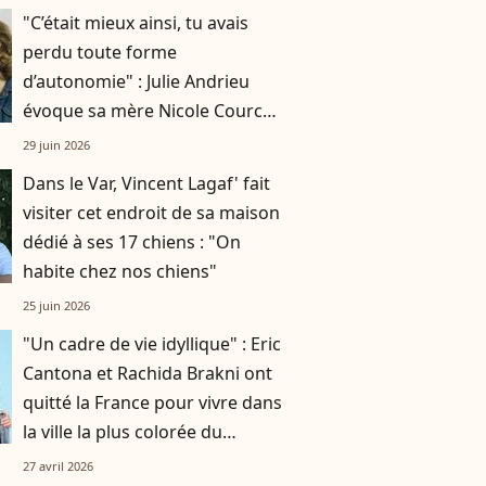
"C’était mieux ainsi, tu avais
perdu toute forme
d’autonomie" : Julie Andrieu
évoque sa mère Nicole Courcel,
dix ans après son départ
29 juin 2026
Dans le Var, Vincent Lagaf' fait
visiter cet endroit de sa maison
dédié à ses 17 chiens : "On
habite chez nos chiens"
25 juin 2026
"Un cadre de vie idyllique" : Eric
Cantona et Rachida Brakni ont
quitté la France pour vivre dans
la ville la plus colorée du
monde
27 avril 2026