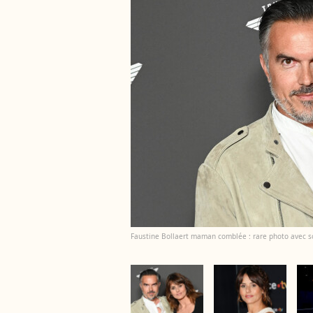
Faustine Bollaert maman comblée : rare photo avec so