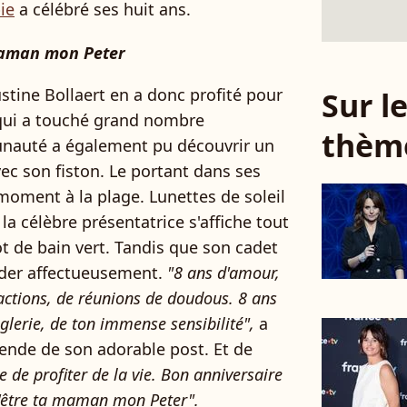
ie
a célébré ses huit ans.
 maman mon Peter
tine Bollaert en a donc profité pour
Sur 
n qui a touché grand nombre
thèm
unauté a également pu découvrir un
vec son fiston. Le portant dans ses
 moment à la plage. Lunettes de soleil
 la célèbre présentatrice s'affiche tout
t de bain vert. Tandis que son cadet
rder affectueusement.
"8 ans d'amour,
actions, de réunions de doudous. 8 ans
èglerie, de ton immense sensibilité",
a
égende de son adorable post. Et de
ie de profiter de la vie. Bon anniversaire
d'être ta maman mon Peter".