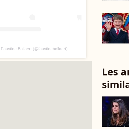
 Faustine Bollaert (@faustinebollaert)
Les a
simil