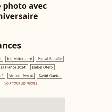
e photo avec
niversaire
ances
e
Iris Mittenaere
Pascal Bataille
iss France 2024)
Isabel Otero
pé
Vincent Perrot
David Guetta
VOIR TOUS LES PEOPLE