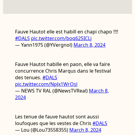
Fauve Hautot elle est habill en chapi chapo !!!!
#DALS
pic.twitter.com/boq625ICLj
— Yann1975 (@YVergnol)
March 8, 2024
Fauve Hautot habille en paon, elle va faire
concurrence Chris Marqus dans le festival
des tenues.
#DALS
pic.twitter.com/NpJx1WrOsl
— NEWS TV RAL (@NewsTVReal)
March 8,
2024
Les tenue de fauve hautot sont aussi
loufoques que les vestes de Chris
#DALS
— Lou (@Lou73558355)
March 8, 2024