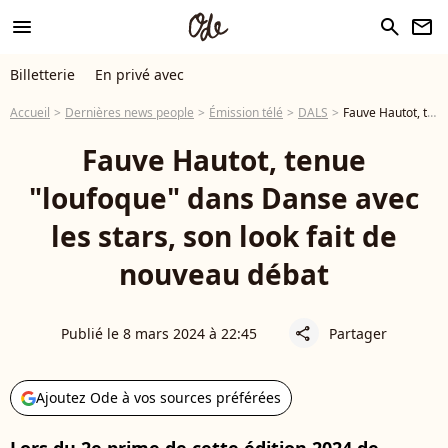
menu
search
newsletter
Billetterie
En privé avec
Accueil
Dernières news people
Émission télé
DALS
Fauve Hautot, tenue "loufoque" dans Danse avec les stars, son look fait de nouveau débat
Fauve Hautot, tenue
"loufoque" dans Danse avec
les stars, son look fait de
nouveau débat
Publié le 8 mars 2024 à 22:45
Partager
share
Ajoutez Ode à vos sources préférées