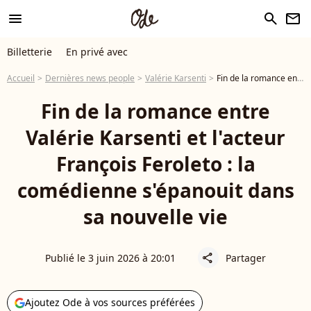
menu
search
newsletter
Billetterie
En privé avec
Accueil
Dernières news people
Valérie Karsenti
Fin de la romance entre Valérie Karsenti et l'acteur François Feroleto : la comédienne s'épanouit dans sa nouvelle vie
Fin de la romance entre
Valérie Karsenti et l'acteur
François Feroleto : la
comédienne s'épanouit dans
sa nouvelle vie
Publié le 3 juin 2026 à 20:01
Partager
share
Ajoutez Ode à vos sources préférées