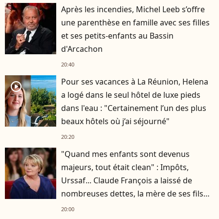
Après les incendies, Michel Leeb s’offre
une parenthèse en famille avec ses filles
et ses petits-enfants au Bassin
d'Arcachon
20:40
Pour ses vacances à La Réunion, Helena
player2
a logé dans le seul hôtel de luxe pieds
dans l'eau : "Certainement l’un des plus
beaux hôtels où j’ai séjourné"
20:20
"Quand mes enfants sont devenus
majeurs, tout était clean" : Impôts,
Urssaf... Claude François a laissé de
nombreuses dettes, la mère de ses fils
s'est occupée de tout
20:00