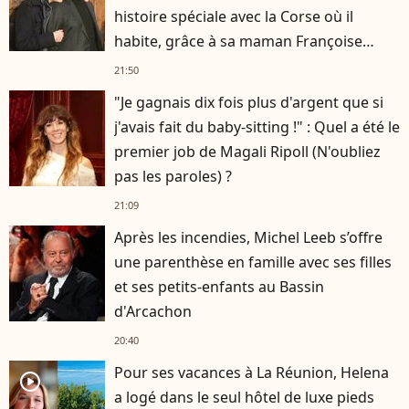
histoire spéciale avec la Corse où il
habite, grâce à sa maman Françoise
Hardy
21:50
"Je gagnais dix fois plus d'argent que si
j'avais fait du baby-sitting !" : Quel a été le
premier job de Magali Ripoll (N'oubliez
pas les paroles) ?
21:09
Après les incendies, Michel Leeb s’offre
une parenthèse en famille avec ses filles
et ses petits-enfants au Bassin
d'Arcachon
20:40
Pour ses vacances à La Réunion, Helena
player2
a logé dans le seul hôtel de luxe pieds