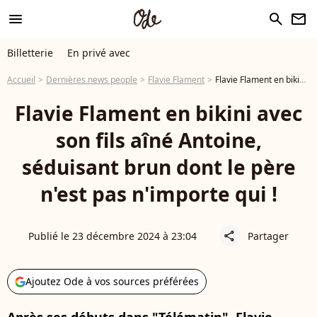
menu
search
newsletter
Billetterie
En privé avec
Accueil
Dernières news people
Flavie Flament
Flavie Flament en bikini avec son fils aîné Antoine, séduisant brun dont le père n'est pas n'importe qui !
Flavie Flament en bikini avec
son fils aîné Antoine,
séduisant brun dont le père
n'est pas n'importe qui !
Publié le 23 décembre 2024 à 23:04
Partager
share
Ajoutez Ode à vos sources préférées