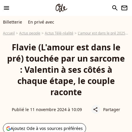
menu
search
newsletter
Billetterie
En privé avec
Accueil
Actus people
Actus Télé-réalité
L'amour est dans le pré 2025
F
Flavie (L'amour est dans le
pré) touchée par un sarcome
: Valentin à ses côtés à
chaque étape, le couple
raconte
Publié le 11 novembre 2024 à 10:09
Partager
share
Ajoutez Ode à vos sources préférées