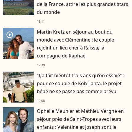
de la France, attire les plus grandes stars
du monde
13:11
Martin Kretz en séjour au bout du
player2
monde avec Clémentine : le couple
rejoint un lieu cher à Raïssa, la
compagne de Raphaël
12:39
"Ça fait bientôt trois ans qu'on essaie" :
pour ce couple de Koh-Lanta, le projet
bébé ne se passe pas comme prévu
12:08
Ophélie Meunier et Mathieu Vergne en
séjour près de Saint-Tropez avec leurs
enfants : Valentine et Joseph sont le