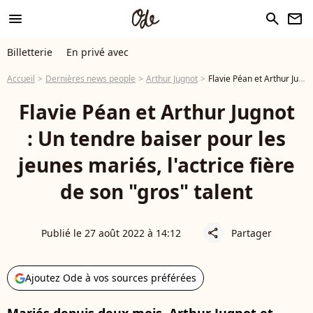
menu
search
newsletter
Billetterie
En privé avec
Accueil
Dernières news people
Arthur Jugnot
Flavie Péan et Arthur Jugnot : Un tendre baiser pour les jeunes mariés, l'actrice fière de son "gros" talent
Flavie Péan et Arthur Jugnot
: Un tendre baiser pour les
jeunes mariés, l'actrice fière
de son "gros" talent
Publié le 27 août 2022 à 14:12
Partager
share
Ajoutez Ode à vos sources préférées