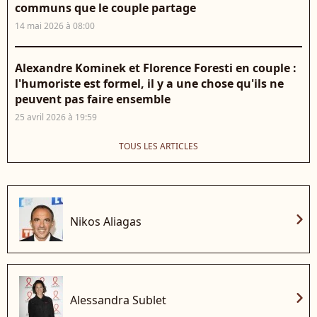
communs que le couple partage
14 mai 2026 à 08:00
Alexandre Kominek et Florence Foresti en couple :
l'humoriste est formel, il y a une chose qu'ils ne
peuvent pas faire ensemble
25 avril 2026 à 19:59
TOUS LES ARTICLES
chevron_right
Nikos Aliagas
chevron_right
Alessandra Sublet