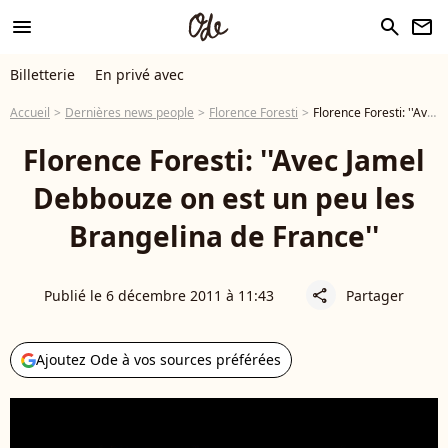
menu
search
newsletter
Billetterie
En privé avec
Accueil
Dernières news people
Florence Foresti
Florence Foresti: ''Avec Jamel Debbouze on est un peu les Brangelina de France''
Florence Foresti: ''Avec Jamel
Debbouze on est un peu les
Brangelina de France''
Publié le 6 décembre 2011 à 11:43
Partager
share
Ajoutez Ode à vos sources préférées