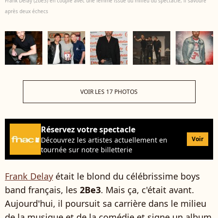
Frank Delay (2be3) en couple avec une femme issue du milieu du spectacle, il savoure
après deux échecs
VOIR LES 17 PHOTOS
Réservez votre spectacle
Voir
Découvrez les artistes actuellement en
tournée sur notre billetterie
Frank Delay
était le blond du célébrissime boys
band français, les
2Be3
. Mais ça, c'était avant.
Aujourd'hui, il poursuit sa carrière dans le milieu
de la musique et de la comédie et signe un album