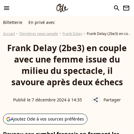
menu
search
newsletter
Billetterie
En privé avec
Accueil
Dernières news people
Frank Delay
Frank Delay (2be3) en couple avec une femme issue du milieu du spectacle, il savoure après deux échecs
Frank Delay (2be3) en couple
avec une femme issue du
milieu du spectacle, il
savoure après deux échecs
Publié le 7 décembre 2024 à 14:35
Partager
share
Ajoutez Ode à vos sources préférées