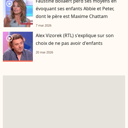
Faustine Bollaert perd ses moyens en
player2
évoquant ses enfants Abbie et Peter,
dont le père est Maxime Chattam
7 mai 2026
Alex Vizorek (RTL) s'explique sur son
player2
choix de ne pas avoir d'enfants
20 mai 2026