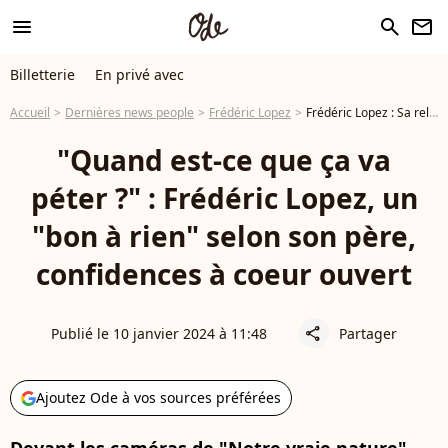
menu
search
newsletter
Billetterie
En privé avec
Accueil
Dernières news people
Frédéric Lopez
Frédéric Lopez : Sa relation conflictuelle avec son père a bien évolué... et il n'en croit pas ses yeux !
"Quand est-ce que ça va
péter ?" : Frédéric Lopez, un
"bon à rien" selon son père,
confidences à coeur ouvert
Publié le 10 janvier 2024 à 11:48
Partager
share
Ajoutez Ode à vos sources préférées