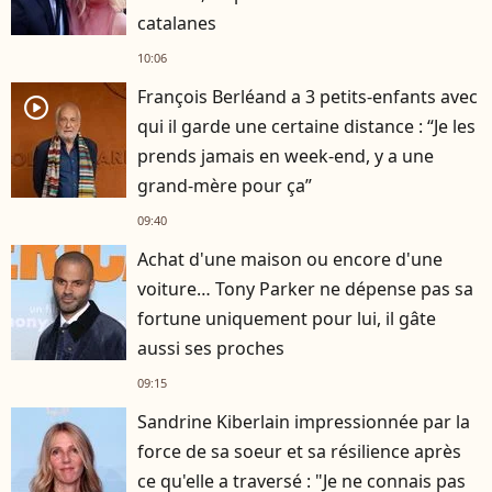
catalanes
10:06
François Berléand a 3 petits-enfants avec
player2
qui il garde une certaine distance : “Je les
prends jamais en week-end, y a une
grand-mère pour ça”
09:40
Achat d'une maison ou encore d'une
voiture… Tony Parker ne dépense pas sa
fortune uniquement pour lui, il gâte
aussi ses proches
09:15
Sandrine Kiberlain impressionnée par la
force de sa soeur et sa résilience après
ce qu'elle a traversé : "Je ne connais pas