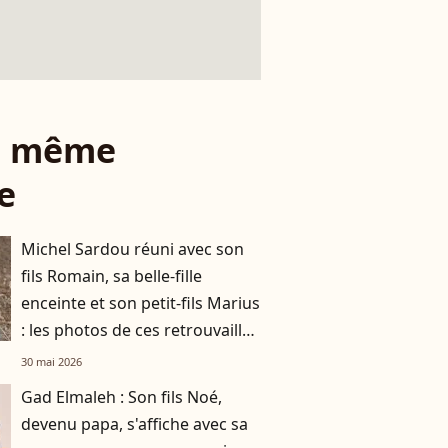
le même
e
Michel Sardou réuni avec son
fils Romain, sa belle-fille
enceinte et son petit-fils Marius
: les photos de ces retrouvailles
familiales à Bormes-les-
30 mai 2026
Mimosas
Gad Elmaleh : Son fils Noé,
devenu papa, s'affiche avec sa