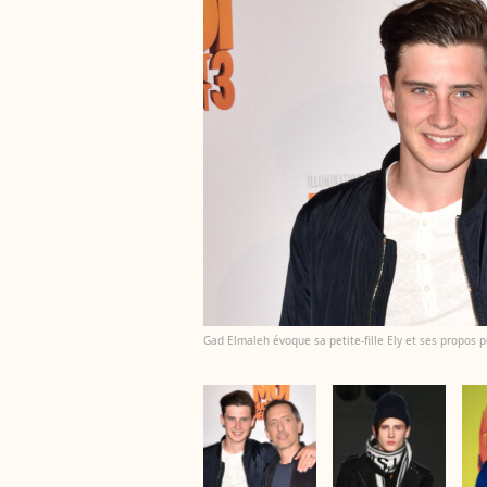
Gad Elmaleh évoque sa petite-fille Ely et ses propos p