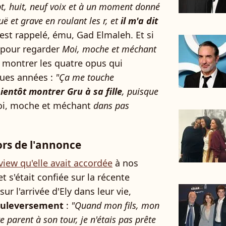
sept, huit, neuf voix et à un moment donné
ë et grave en roulant les r, et
il m'a dit
est rappelé, ému, Gad Elmaleh. Et si
pour regarder
Moi, moche et méchant
i montrer les quatre opus qui
ues années :
"Ça me touche
bientôt montrer Gru à sa fille
, puisque
i, moche et méchant
dans pas
ors de l'annonce
view qu'elle avait accordée
à nos
t s'était confiée sur la récente
ur l'arrivée d'Ely dans leur vie,
ouleversement
:
"Quand mon fils, mon
e parent à son tour, je n'étais pas prête