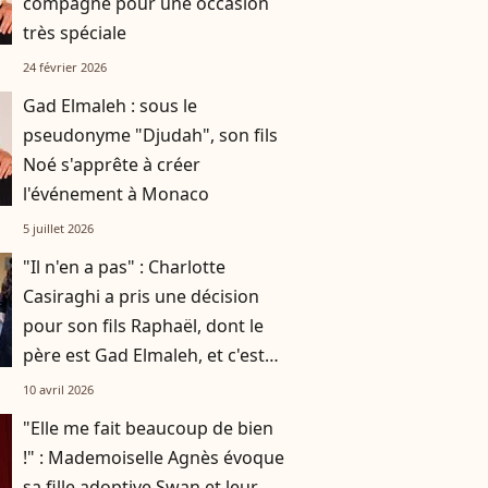
compagne pour une occasion
très spéciale
24 février 2026
Gad Elmaleh : sous le
pseudonyme "Djudah", son fils
Noé s'apprête à créer
l'événement à Monaco
5 juillet 2026
"Il n'en a pas" : Charlotte
Casiraghi a pris une décision
pour son fils Raphaël, dont le
père est Gad Elmaleh, et c'est
une bonne idée
10 avril 2026
"Elle me fait beaucoup de bien
!" : Mademoiselle Agnès évoque
sa fille adoptive Swan et leur