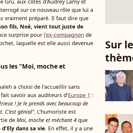
de Gru, aux côtés d'Audrey Lamy et
nterrogé sur ce nouveau rôle que lui a
pas vraiment préparé. Il faut dire que
son fils, Noé, vient tout juste de
ance surprise pour
l'ex-compagnon
de
Sur 
ochet, laquelle est elle aussi devenue
thèm
ous les "Moi, moche et
leh a choisi de l'accueillir sans
 fait savoir aux auditeurs d'
Europe 1
:
érieux ! Je le prends avec beaucoup de
t. C'est génial"
. L'humoriste est
rtie de
Moi, moche et méchant 4
que
e d'Ely dans sa vie
. En effet, il y a une