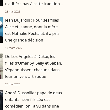
n'adhère pas à cette tradition
familiale, "je tente de lui faire
21 mai 2026
changer d'avis"
Jean Dujardin : Pour ses filles
Alice et Jeanne, dont la mère
est Nathalie Péchalat, il a pris
une grande décision
17 mars 2026
De Los Angeles à Dakar, les
filles d’Omar Sy, Selly et Sabah,
s’épanouissent chacune dans
leur univers artistique
25 mai 2026
André Dussollier papa de deux
enfants : son fils Léo est
comédien, on l'a vu dans une