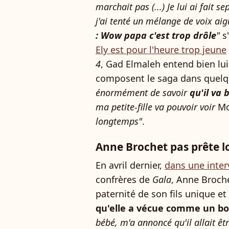
marchait pas (...) Je lui ai fait 
j'ai tenté
un mélange de voix aigu
: Wow papa c'est trop drôle
"
s'
Ely est pour l'heure trop jeune
4
, Gad Elmaleh entend bien lu
composent le saga dans quelq
énormément de savoir
qu'il va 
ma petite-fille va pouvoir voir
Mo
longtemps"
.
Anne Brochet pas prête l
En avril dernier,
dans une inter
confrères de
Gala
, Anne Broche
paternité de son fils unique et s
qu'elle a vécue comme un b
bébé, m'a annoncé qu'il allait êtr