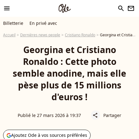
menu
search
newsletter
Billetterie
En privé avec
Accueil
Dernières news people
Cristiano Ronaldo
Georgina et Cristiano Ronaldo : Cette photo semble anodine, mais elle pèse plus de 15 millions d'euros !
Georgina et Cristiano
Ronaldo : Cette photo
semble anodine, mais elle
pèse plus de 15 millions
d'euros !
Publié le 27 mars 2026 à 19:37
Partager
share
Ajoutez Ode à vos sources préférées