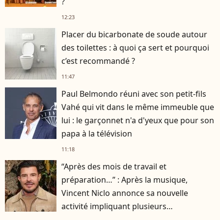
?
12:23
Placer du bicarbonate de soude autour
des toilettes : à quoi ça sert et pourquoi
c’est recommandé ?
11:47
Paul Belmondo réuni avec son petit-fils
Vahé qui vit dans le même immeuble que
lui : le garçonnet n'a d'yeux que pour son
papa à la télévision
11:18
“Après des mois de travail et
préparation…” : Après la musique,
Vincent Niclo annonce sa nouvelle
activité impliquant plusieurs
personnalités