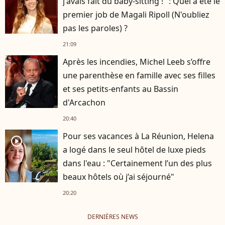
j'avais fait du baby-sitting !" : Quel a été le
premier job de Magali Ripoll (N'oubliez
pas les paroles) ?
21:09
Après les incendies, Michel Leeb s’offre
une parenthèse en famille avec ses filles
et ses petits-enfants au Bassin
d'Arcachon
20:40
Pour ses vacances à La Réunion, Helena
player2
a logé dans le seul hôtel de luxe pieds
dans l'eau : "Certainement l’un des plus
beaux hôtels où j’ai séjourné"
20:20
DERNIÈRES NEWS