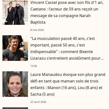
Vincent Cassel pose avec son fils d'1 an,
Caetano : l'acteur de 59 ans reçoit un
message de sa compagne Narah
Baptista
8 mai 2026
"La musculation passé 40 ans, c'est
important, passé 50 ans, c'est
indispensable" : comment Bixente
Lizarazu s'entretient assidûment pour
rester musclé à 56 ans ?
13:46
Laure Manaudou évoque son plus grand
défi en tant que maman solo de trois
enfants : Manon (16 ans), Lou (8 ans) et
Sacha (5 ans)
27 avril 2026