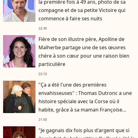
la première fois à 49 ans, photo de sa
compagne et de sa petite Victoire qui
commence à faire ses nuits
22:30
Fière de son illustre père, Apolline de
Malherbe partage une de ses œuvres
chère à son cœur pour une raison bien
particulière
22:10
"Ça a été l'une des premières
envahisseuses" : Thomas Dutronc a une
histoire spéciale avec la Corse où il
habite, grâce à sa maman Françoise
Hardy
21:50
"Je gagnais dix fois plus d'argent que si