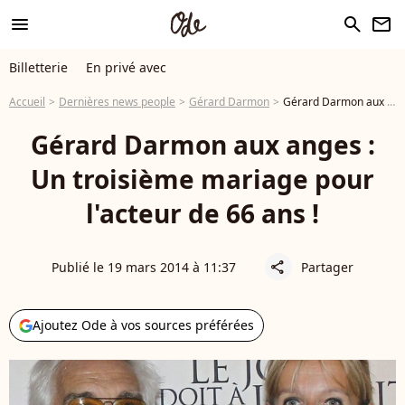
menu
search
newsletter
Billetterie
En privé avec
Accueil
Dernières news people
Gérard Darmon
Gérard Darmon aux anges : Un troisième mariage pour l'acteur de 66 ans !
Gérard Darmon aux anges :
Un troisième mariage pour
l'acteur de 66 ans !
Publié le 19 mars 2014 à 11:37
Partager
share
Ajoutez Ode à vos sources préférées