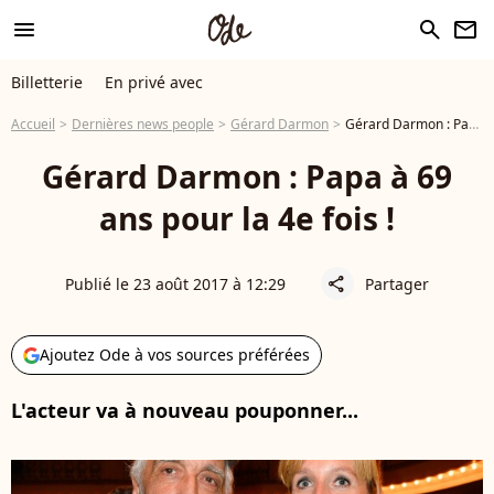
menu
search
newsletter
Billetterie
En privé avec
Accueil
Dernières news people
Gérard Darmon
Gérard Darmon : Papa à 69 ans pour la 4e fois !
Gérard Darmon : Papa à 69
ans pour la 4e fois !
Publié le 23 août 2017 à 12:29
Partager
share
Ajoutez Ode à vos sources préférées
L'acteur va à nouveau pouponner...