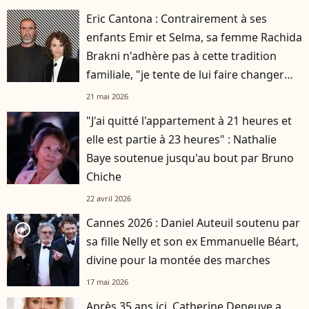
Eric Cantona : Contrairement à ses
enfants Emir et Selma, sa femme Rachida
Brakni n'adhère pas à cette tradition
familiale, "je tente de lui faire changer
d'avis"
21 mai 2026
"J'ai quitté l'appartement à 21 heures et
elle est partie à 23 heures" : Nathalie
Baye soutenue jusqu'au bout par Bruno
Chiche
22 avril 2026
Cannes 2026 : Daniel Auteuil soutenu par
player2
sa fille Nelly et son ex Emmanuelle Béart,
divine pour la montée des marches
17 mai 2026
Après 35 ans ici, Catherine Deneuve a