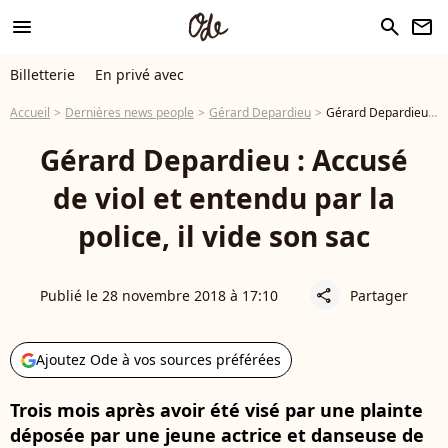
menu
search
newsletter
Billetterie
En privé avec
Accueil
Dernières news people
Gérard Depardieu
Gérard Depardieu : Accusé de viol et entendu par la police, il vide son sac
Gérard Depardieu : Accusé
de viol et entendu par la
police, il vide son sac
Publié le 28 novembre 2018 à 17:10
Partager
share
Ajoutez Ode à vos sources préférées
Trois mois après avoir été visé par une plainte
déposée par une jeune actrice et danseuse de