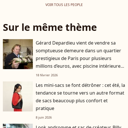
VOIR TOUS LES PEOPLE
Sur le même thème
Gérard Depardieu vient de vendre sa
somptueuse demeure dans un quartier
prestigieux de Paris pour plusieurs
millions d’euros, avec piscine intérieure
et cuisine professionnelle
18 février 2026
Les mini-sacs se font détrôner : cet été, la
tendance se tourne vers un autre format
de sacs beaucoup plus confort et
pratique
8 juin 2026
Look androgyne et sac de créateur, Billy,