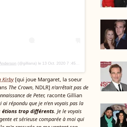
n Anderson
(@gilliana) le
13 Oct. 2020 7 :45 PDT
 Kirby
[qui joue Margaret, la soeur
dans
The Crown
, NDLR]
n'arrêtait pas de
onnaissance de Peter,
raconte Gillian
ui ai répondu que je n'en voyais pas la
 étions trop différents
. Je le voyais
gente et sérieuse comparée à moi qui
lle m'a rassurée en me vantant son