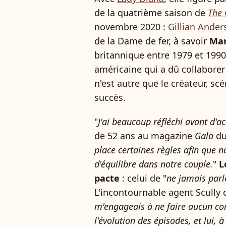
de la quatrième saison de
The
novembre 2020 :
Gillian Ander
de la Dame de fer, à savoir
Mar
britannique entre 1979 et 1990
américaine qui a dû collabor
n'est autre que le créateur, sc
succès.
"
J'ai beaucoup réfléchi avant d'ac
de 52 ans au magazine
Gala
du
place certaines règles afin que n
d'équilibre dans notre couple.
"
L
pacte
: celui de "
ne jamais parl
L'incontournable agent Scully 
m'engageais à ne faire aucun co
l'évolution des épisodes, et lui,