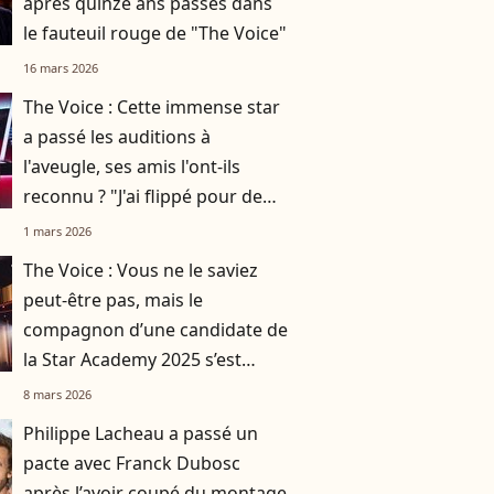
après quinze ans passés dans
le fauteuil rouge de "The Voice"
16 mars 2026
The Voice : Cette immense star
a passé les auditions à
l'aveugle, ses amis l'ont-ils
reconnu ? "J'ai flippé pour de
vrai "
1 mars 2026
The Voice : Vous ne le saviez
peut-être pas, mais le
compagnon d’une candidate de
la Star Academy 2025 s’est
produit sur scène !
8 mars 2026
Philippe Lacheau a passé un
pacte avec Franck Dubosc
après l’avoir coupé du montage