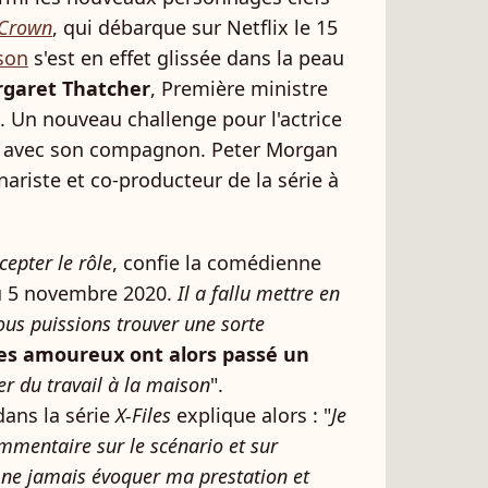
 Crown
, qui débarque sur Netflix le 15
son
s'est en effet glissée dans la peau
garet Thatcher
, Première ministre
. Un nouveau challenge pour l'actrice
er avec son compagnon. Peter Morgan
énariste et co-producteur de la série à
cepter le rôle
, confie la comédienne
 5 novembre 2020.
Il a fallu mettre en
ous puissions trouver une sorte
es amoureux ont alors
passé un
er du travail à la maison
".
dans la série
X-Files
explique alors : "
Je
mmentaire sur le scénario et sur
 à ne jamais évoquer ma prestation et