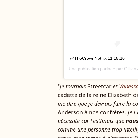
@TheCrownNetflix 11.15.20
Une publication partage par
Gillia
"
Je tournais
Streetcar
et
Vanessa
cadette de la reine Elizabeth 
me dire que je devrais faire la c
Anderson à nos confrères.
Je l
nécessité car j'estimais que
nous
comme une personne trop intelli
passe mon temps à plaisanter. E