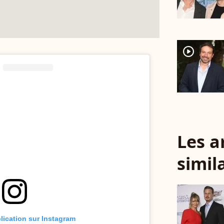
player2
Les a
simil
blication sur Instagram