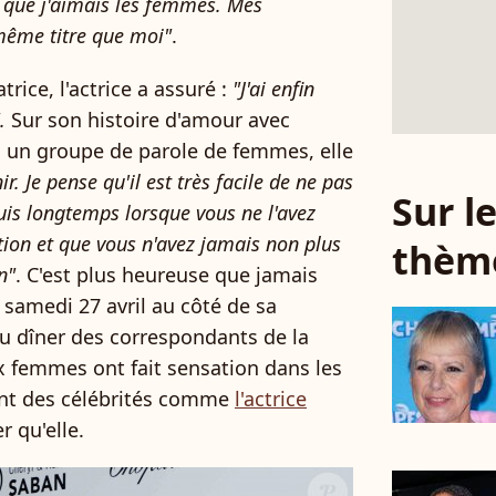
é que j'aimais les femmes. Mes
 même titre que moi"
.
trice, l'actrice a assuré :
"J'ai enfin
.
Sur son histoire d'amour avec
s un groupe de parole de femmes, elle
nir. Je pense qu'il est très facile de ne pas
Sur 
puis longtemps lorsque vous ne l'avez
on et que vous n'avez jamais non plus
thèm
n"
. C'est plus heureuse que jamais
 samedi 27 avril au côté de sa
u dîner des correspondants de la
 femmes ont fait sensation dans les
joint des célébrités comme
l'actrice
r qu'elle.