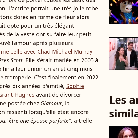
. L'actrice portait une très jolie robe
tons dorés en forme de fleur alors
ait opté pour un très élégant
s de la veste ont su faire leur petit
ouvé l'amour après plusieurs
me celle avec Chad Michael Murray
ères Scott
. Elle s'était mariée en 2005 à
 fin à leur union un an et cinq mois
e tromperie. C'est finalement en 2022
près dix années d'amitié,
Sophie
 Grant Hughes
avant de divorcer
Les a
bune postée chez
Glamour
, la
simil
 ressenti lorsqu'elle était encore
pour être une épouse parfaite"
, a-t-elle