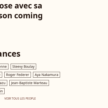
pose avec sa
 son coming
ances
enne
Steevy Boulay
e
Roger Federer
Aya Nakamura
razu
Jean-Baptiste Marteau
in
VOIR TOUS LES PEOPLE