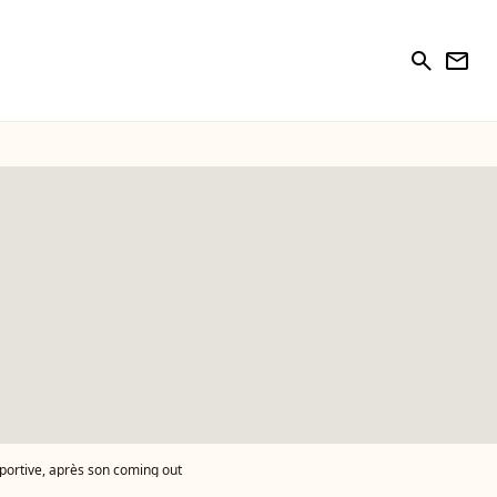
search
newsletter
portive, après son coming out