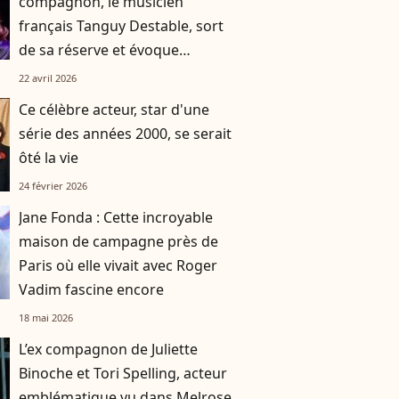
compagnon, le musicien
français Tanguy Destable, sort
de sa réserve et évoque
l'heureux évènement
22 avril 2026
Ce célèbre acteur, star d'une
série des années 2000, se serait
ôté la vie
24 février 2026
Jane Fonda : Cette incroyable
maison de campagne près de
Paris où elle vivait avec Roger
Vadim fascine encore
18 mai 2026
L’ex compagnon de Juliette
Binoche et Tori Spelling, acteur
emblématique vu dans Melrose